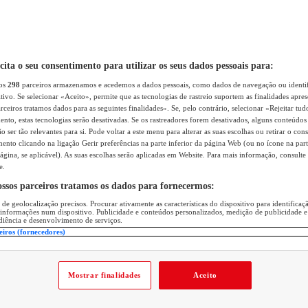
icita o seu consentimento para utilizar os seus dados pessoais para:
sos
298
parceiros armazenamos e acedemos a dados pessoais, como dados de navegação ou identif
itivo. Se selecionar «Aceito», permite que as tecnologias de rastreio suportem as finalidades apr
rceiros tratamos dados para as seguintes finalidades». Se, pelo contrário, selecionar «Rejeitar tud
ento, estas tecnologias serão desativadas. Se os rastreadores forem desativados, alguns conteúdo
 ser tão relevantes para si. Pode voltar a este menu para alterar as suas escolhas ou retirar o con
nto clicando na ligação Gerir preferências na parte inferior da página Web (ou no ícone na part
ágina, se aplicável). As suas escolhas serão aplicadas em Website. Para mais informação, consulte 
e.
ossos parceiros tratamos os dados para fornecermos:
 de geolocalização precisos. Procurar ativamente as características do dispositivo para identifica
 informações num dispositivo. Publicidade e conteúdos personalizados, medição de publicidade e
diência e desenvolvimento de serviços.
eiros (fornecedores)
Mostrar finalidades
Aceito