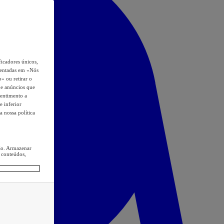
icadores únicos,
esentadas em «Nós
o» ou retirar o
s e anúncios que
sentimento a
e inferior
a nossa política
ção. Armazenar
 conteúdos,