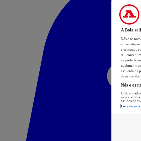
A Bola sol
Nós e os nos
no seu dispos
e os nossos pa
seu consentim
vê poderão não
qualquer mome
esquerda da p
de privacidad
Nós e os n
Utilizar dados
e/ou aceder a
estudos de au
Lista de parc