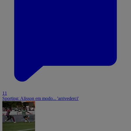
11
Sporting: Alisson em modo... 'arrivederci'