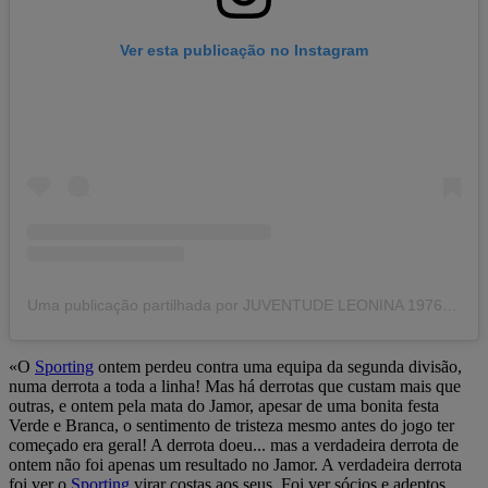
Ver esta publicação no Instagram
Uma publicação partilhada por JUVENTUDE LEONINA 1976 (@juventudeleonina1976)
«O
Sporting
ontem perdeu contra uma equipa da segunda divisão,
numa derrota a toda a linha! Mas há derrotas que custam mais que
outras, e ontem pela mata do Jamor, apesar de uma bonita festa
Verde e Branca, o sentimento de tristeza mesmo antes do jogo ter
começado era geral! A derrota doeu... mas a verdadeira derrota de
ontem não foi apenas um resultado no Jamor. A verdadeira derrota
foi ver o
Sporting
virar costas aos seus. Foi ver sócios e adeptos