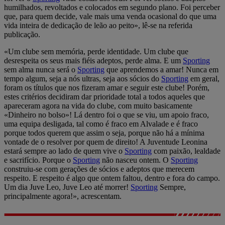
humilhados, revoltados e colocados em segundo plano. Foi perceber
que, para quem decide, vale mais uma venda ocasional do que uma
vida inteira de dedicação de leão ao peito», lê-se na referida
publicação.
«Um clube sem memória, perde identidade. Um clube que
desrespeita os seus mais fiéis adeptos, perde alma. E um
Sporting
sem alma nunca será o
Sporting
que aprendemos a amar! Nunca em
tempo algum, seja a nós ultras, seja aos sócios do
Sporting
em geral,
foram os títulos que nos fizeram amar e seguir este clube! Porém,
estes critérios decidiram dar prioridade total a todos aqueles que
apareceram agora na vida do clube, com muito basicamente
«Dinheiro no bolso»! Lá dentro foi o que se viu, um apoio fraco,
uma equipa desligada, tal como é fraco em Alvalade e é fraco
porque todos querem que assim o seja, porque não há a mínima
vontade de o resolver por quem de direito! A Juventude Leonina
estará sempre ao lado de quem vive o
Sporting
com paixão, lealdade
e sacrifício. Porque o
Sporting
não nasceu ontem. O
Sporting
construiu-se com gerações de sócios e adeptos que merecem
respeito. E respeito é algo que ontem faltou, dentro e fora do campo.
Um dia Juve Leo, Juve Leo até morrer!
Sporting
Sempre,
principalmente agora!», acrescentam.