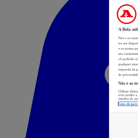
A Bola sol
Nós e os nos
no seu dispos
e os nossos pa
seu consentim
vê poderão não
qualquer mome
esquerda da p
de privacidad
Nós e os n
Utilizar dados
e/ou aceder a
estudos de au
Lista de parc