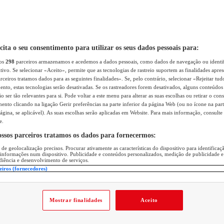
icita o seu consentimento para utilizar os seus dados pessoais para:
sos
298
parceiros armazenamos e acedemos a dados pessoais, como dados de navegação ou identif
itivo. Se selecionar «Aceito», permite que as tecnologias de rastreio suportem as finalidades apr
rceiros tratamos dados para as seguintes finalidades». Se, pelo contrário, selecionar «Rejeitar tud
ento, estas tecnologias serão desativadas. Se os rastreadores forem desativados, alguns conteúdo
 ser tão relevantes para si. Pode voltar a este menu para alterar as suas escolhas ou retirar o con
nto clicando na ligação Gerir preferências na parte inferior da página Web (ou no ícone na part
ágina, se aplicável). As suas escolhas serão aplicadas em Website. Para mais informação, consulte 
e.
ossos parceiros tratamos os dados para fornecermos:
 de geolocalização precisos. Procurar ativamente as características do dispositivo para identifica
 informações num dispositivo. Publicidade e conteúdos personalizados, medição de publicidade e
diência e desenvolvimento de serviços.
eiros (fornecedores)
Mostrar finalidades
Aceito