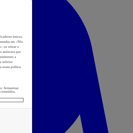
icadores únicos,
esentadas em «Nós
o» ou retirar o
s e anúncios que
sentimento a
e inferior
a nossa política
ção. Armazenar
 conteúdos,