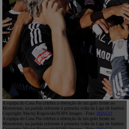
A equipa do Casa Pia celebra a obtenção de um golo frente ao
Moreirense, na partida referente à primeira volta da Liga de futebol.
Copyright: Maciej Rogowski/SOPA Images - Foto:
IMAGO
A equipa do Casa Pia celebra a obtenção de um golo frente ao
Moreirense, na partida referente à primeira volta da Liga de futebol.
Copyright: Maciej Rogowski/SOPA Images - Foto:
IMAGO