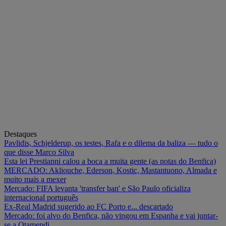
Destaques
Pavlidis, Schjelderup, os testes, Rafa e o dilema da baliza — tudo o
que disse Marco Silva
Esta lei Prestianni calou a boca a muita gente (as notas do Benfica)
MERCADO: Akliouche, Ederson, Kostic, Mastantuono, Almada e
muito mais a mexer
Mercado: FIFA levanta 'transfer ban' e São Paulo oficializa
internacional português
Ex-Real Madrid sugerido ao FC Porto e... descartado
Mercado: foi alvo do Benfica, não vingou em Espanha e vai juntar-
se a Otamendi