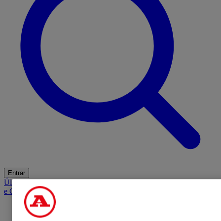
Entrar
Últimas
Mercado
Opinião
iGaming Hub
A BOLA SUGERE
Barba
e Cabelo