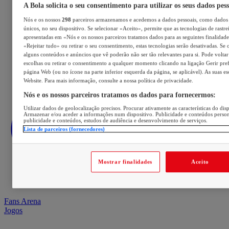
A Bola solicita o seu consentimento para utilizar os seus dados pes
Nós e os nossos
298
parceiros armazenamos e acedemos a dados pessoais, como dados 
únicos, no seu dispositivo. Se selecionar «Aceito», permite que as tecnologias de rastre
apresentadas em «Nós e os nossos parceiros tratamos dados para as seguintes finalidades
«Rejeitar tudo» ou retirar o seu consentimento, estas tecnologias serão desativadas. Se 
alguns conteúdos e anúncios que vê poderão não ser tão relevantes para si. Pode voltar 
escolhas ou retirar o consentimento a qualquer momento clicando na ligação Gerir prefe
página Web (ou no ícone na parte inferior esquerda da página, se aplicável). As suas e
Website. Para mais informação, consulte a nossa política de privacidade.
Nós e os nossos parceiros tratamos os dados para fornecermos:
Utilizar dados de geolocalização precisos. Procurar ativamente as características do disp
Armazenar e/ou aceder a informações num dispositivo. Publicidade e conteúdos perso
publicidade e conteúdos, estudos de audiência e desenvolvimento de serviços.
Lista de parceiros (fornecedores)
Mostrar finalidades
Aceito
Fans Arena
Jogos