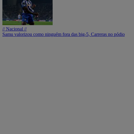
// Nacional //
Samu valorizou como ninguém fora das big-5, Carreras no pódio