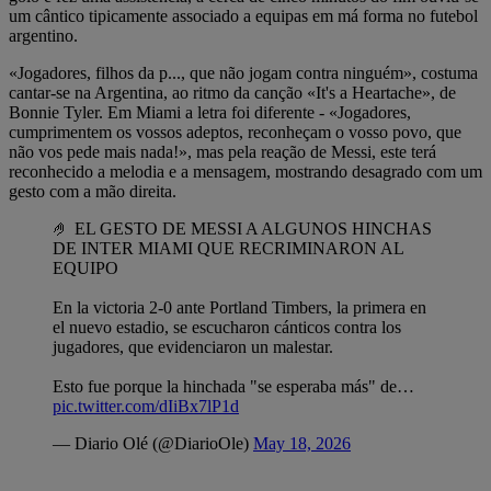
um cântico tipicamente associado a equipas em má forma no futebol
argentino.
«Jogadores, filhos da p..., que não jogam contra ninguém», costuma
cantar-se na Argentina, ao ritmo da canção «It's a Heartache», de
Bonnie Tyler. Em Miami a letra foi diferente - «Jogadores,
cumprimentem os vossos adeptos, reconheçam o vosso povo, que
não vos pede mais nada!», mas pela reação de Messi, este terá
reconhecido a melodia e a mensagem, mostrando desagrado com um
gesto com a mão direita.
🤌 EL GESTO DE MESSI A ALGUNOS HINCHAS
DE INTER MIAMI QUE RECRIMINARON AL
EQUIPO
En la victoria 2-0 ante Portland Timbers, la primera en
el nuevo estadio, se escucharon cánticos contra los
jugadores, que evidenciaron un malestar.
Esto fue porque la hinchada "se esperaba más" de…
pic.twitter.com/dIiBx7lP1d
— Diario Olé (@DiarioOle)
May 18, 2026