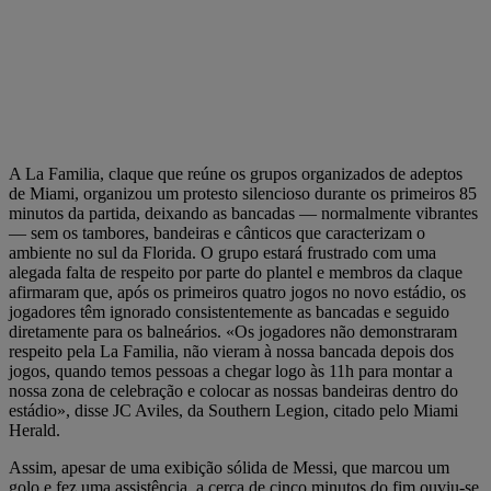
A La Familia, claque que reúne os grupos organizados de adeptos
de Miami, organizou um protesto silencioso durante os primeiros 85
minutos da partida, deixando as bancadas — normalmente vibrantes
— sem os tambores, bandeiras e cânticos que caracterizam o
ambiente no sul da Florida. O grupo estará frustrado com uma
alegada falta de respeito por parte do plantel e membros da claque
afirmaram que, após os primeiros quatro jogos no novo estádio, os
jogadores têm ignorado consistentemente as bancadas e seguido
diretamente para os balneários. «Os jogadores não demonstraram
respeito pela La Familia, não vieram à nossa bancada depois dos
jogos, quando temos pessoas a chegar logo às 11h para montar a
nossa zona de celebração e colocar as nossas bandeiras dentro do
estádio», disse JC Aviles, da Southern Legion, citado pelo Miami
Herald.
Assim, apesar de uma exibição sólida de Messi, que marcou um
golo e fez uma assistência, a cerca de cinco minutos do fim ouviu-se