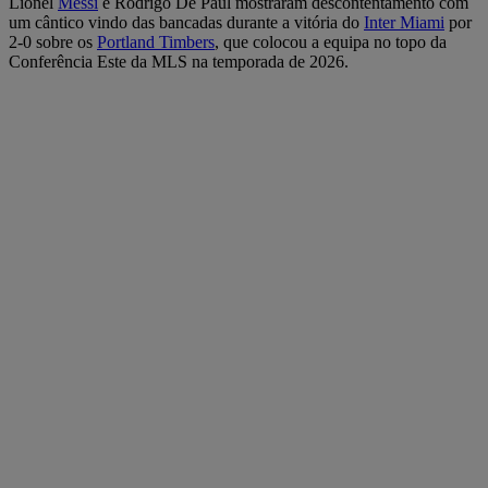
Lionel
Messi
e Rodrigo De Paul mostraram descontentamento com
um cântico vindo das bancadas durante a vitória do
Inter Miami
por
2-0 sobre os
Portland Timbers
, que colocou a equipa no topo da
Conferência Este da MLS na temporada de 2026.