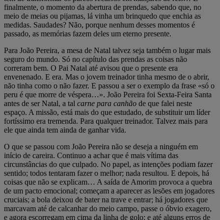
finalmente, o momento da abertura de prendas, sabendo que, no
meio de meias ou pijamas, lá vinha um brinquedo que enchia as
medidas. Saudades? Não, porque nenhum desses momentos é
passado, as memórias fazem deles um eterno presente.
Para João Pereira, a mesa de Natal talvez seja também o lugar mais
seguro do mundo. Só no capítulo das prendas as coisas não
correram bem. O Pai Natal até avisou que o presente era
envenenado. E era. Mas o jovem treinador tinha mesmo de o abrir,
não tinha como o não fazer. E passou a ser o exemplo da frase «só o
peru é que morre de véspera…». João Pereira foi Sexta-Feira Santa
antes de ser Natal, a tal
carne para canhão
de que falei neste
espaço. A missão, está mais do que estudado, de substituir um líder
fortíssimo era tremenda. Para qualquer treinador. Talvez mais para
ele que ainda tem ainda de ganhar vida.
O que se passou com João Pereira não se deseja a ninguém em
início de careira. Continuo a achar que é mais vítima das
circunstâncias do que culpado. No papel, as intenções podiam fazer
sentido; todos tentaram fazer o melhor; nada resultou. E depois, há
coisas que não se explicam… A saída de Amorim provoca a quebra
de um pacto emocional; começam a aparecer as lesões em jogadores
cruciais; a bola deixou de bater na trave e entrar; há jogadores que
marcavam até de calcanhar do meio campo, passe o óbvio exagero,
e agora escorregam em cima da linha de golo; e até alguns erros de