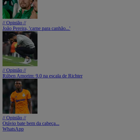
// Opinião //
João Pereira, 'carne para canhão...'
// Opinião //
Rúben Amorim: 9.0 na escala de Richter
// Opinião //
Otávio bate bem da cabeça...
WhatsApp