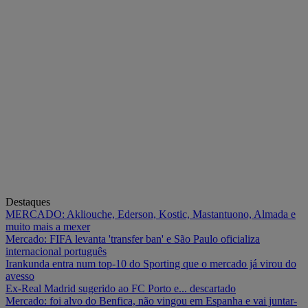
Destaques
MERCADO: Akliouche, Ederson, Kostic, Mastantuono, Almada e
muito mais a mexer
Mercado: FIFA levanta 'transfer ban' e São Paulo oficializa
internacional português
Irankunda entra num top-10 do Sporting que o mercado já virou do
avesso
Ex-Real Madrid sugerido ao FC Porto e... descartado
Mercado: foi alvo do Benfica, não vingou em Espanha e vai juntar-