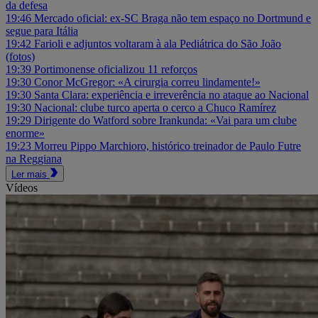
da defesa
19:46
Mercado oficial: ex-SC Braga não tem espaço no Dortmund e
segue para Itália
19:42
Farioli e adjuntos voltaram à ala Pediátrica do São João
(fotos)
19:39
Portimonense oficializou 11 reforços
19:30
Conor McGregor: «A cirurgia correu lindamente!»
19:30
Santa Clara: experiência e irreverência no ataque ao Nacional
19:30
Nacional: clube turco aperta o cerco a Chuco Ramírez
19:29
Dirigente do Watford sobre Irankunda: «Vai para um clube
enorme»
19:23
Morreu Pippo Marchioro, histórico treinador de Paulo Futre
na Reggiana
Ler mais
Vídeos