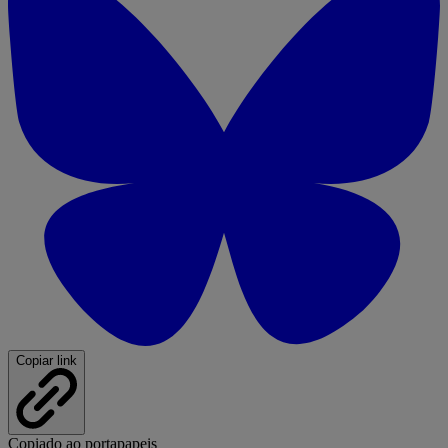
Copiar link
Copiado ao portapapeis