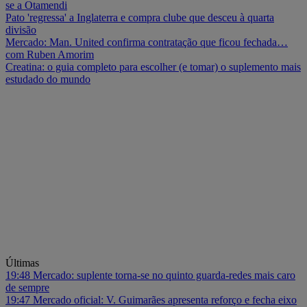
se a Otamendi
Pato 'regressa' a Inglaterra e compra clube que desceu à quarta
divisão
Mercado: Man. United confirma contratação que ficou fechada…
com Ruben Amorim
Creatina: o guia completo para escolher (e tomar) o suplemento mais
estudado do mundo
Últimas
19:48
Mercado: suplente torna-se no quinto guarda-redes mais caro
de sempre
19:47
Mercado oficial: V. Guimarães apresenta reforço e fecha eixo