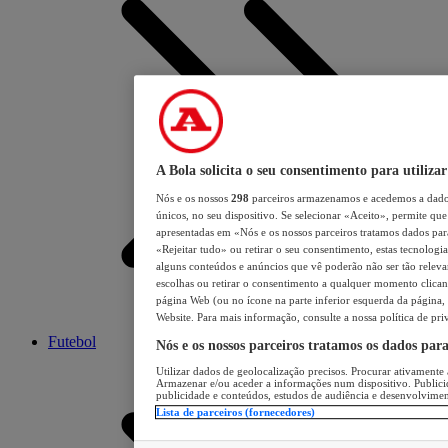
A Bola solicita o seu consentimento para utilizar
Nós e os nossos
298
parceiros armazenamos e acedemos a dados
únicos, no seu dispositivo. Se selecionar «Aceito», permite que 
apresentadas em «Nós e os nossos parceiros tratamos dados para 
«Rejeitar tudo» ou retirar o seu consentimento, estas tecnologia
alguns conteúdos e anúncios que vê poderão não ser tão relevant
escolhas ou retirar o consentimento a qualquer momento clicand
página Web (ou no ícone na parte inferior esquerda da página, s
Website. Para mais informação, consulte a nossa política de pri
Futebol
Nós e os nossos parceiros tratamos os dados par
Utilizar dados de geolocalização precisos. Procurar ativamente a
Armazenar e/ou aceder a informações num dispositivo. Publici
publicidade e conteúdos, estudos de audiência e desenvolvimen
Lista de parceiros (fornecedores)