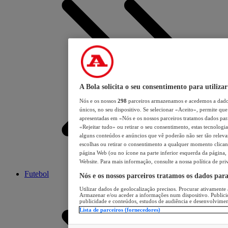
A Bola solicita o seu consentimento para utilizar
Nós e os nossos
298
parceiros armazenamos e acedemos a dados
únicos, no seu dispositivo. Se selecionar «Aceito», permite que 
apresentadas em «Nós e os nossos parceiros tratamos dados para 
«Rejeitar tudo» ou retirar o seu consentimento, estas tecnologia
alguns conteúdos e anúncios que vê poderão não ser tão relevant
escolhas ou retirar o consentimento a qualquer momento clicand
página Web (ou no ícone na parte inferior esquerda da página, s
Website. Para mais informação, consulte a nossa política de pri
Futebol
Nós e os nossos parceiros tratamos os dados par
Utilizar dados de geolocalização precisos. Procurar ativamente a
Armazenar e/ou aceder a informações num dispositivo. Publici
publicidade e conteúdos, estudos de audiência e desenvolvimen
Lista de parceiros (fornecedores)