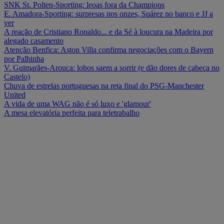
SNK St. Polten-Sporting: leoas fora da Champions
E. Amadora-Sporting: surpresas nos onzes, Suárez no banco e JJ a
ver
A reação de Cristiano Ronaldo... e da Sé à loucura na Madeira por
alegado casamento
Atenção Benfica: Aston Villa confirma negociações com o Bayern
por Palhinha
V. Guimarães-Arouca: lobos saem a sorrir (e dão dores de cabeça no
Castelo)
Chuva de estrelas portuguesas na reta final do PSG-Manchester
United
A vida de uma WAG não é só luxo e 'glamour'
A mesa elevatória perfeita para teletrabalho