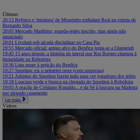
Últimas
20:15
Reforço e 'meninos' de Mourinho embalam Real na estreia de
Bernardo Silva
20:05
Mercado Marítimo: guarda-redes inscrito, mas ainda não
anunciado
20:01
Livolant sob alçada disciplinar no Casa Pia
19:55
Mercado oficial: antigo alvo do Benfica junta-se a Otamendi
19:45
15 anos depois: a história do lateral que Rui Borges chamou à
titularidade na Reboleira
19:36
Liga reage à petição do Benfica
19:27
Sporting: eis o primeiro onze (com surpresas)
19:21
Adeptos do Sporting fazem tudo para ver jogadores dos leões
19:18
Loucura verde e branca na chegada do Sporting à Reboleira
19:05
A reação de Cristiano Ronaldo... e da Sé à loucura na Madeira
por alegado casamento
Ler mais
Vídeos