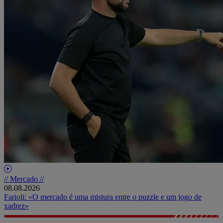
// Mercado //
08.08.2026
Farioli: «O mercado é uma mistura entre o puzzle e um jogo de
xadrez»