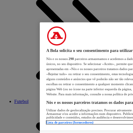
A Bola solicita o seu consentimento para utilizar
Nós e os nossos
298
parceiros armazenamos e acedemos a dados
únicos, no seu dispositivo. Se selecionar «Aceito», permite que 
apresentadas em «Nós e os nossos parceiros tratamos dados para 
«Rejeitar tudo» ou retirar o seu consentimento, estas tecnologia
alguns conteúdos e anúncios que vê poderão não ser tão relevant
escolhas ou retirar o consentimento a qualquer momento clicand
página Web (ou no ícone na parte inferior esquerda da página, s
Website. Para mais informação, consulte a nossa política de pri
Futebol
Nós e os nossos parceiros tratamos os dados par
Utilizar dados de geolocalização precisos. Procurar ativamente a
Armazenar e/ou aceder a informações num dispositivo. Publici
publicidade e conteúdos, estudos de audiência e desenvolvimen
Lista de parceiros (fornecedores)