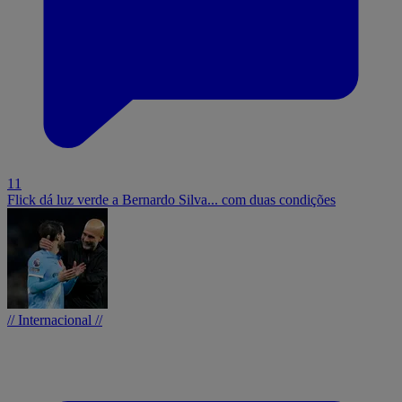
11
Flick dá luz verde a Bernardo Silva... com duas condições
// Internacional //