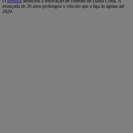
O
Benfica
anunciou a renovação de contrato de Diana Costa. A
avançada de 20 anos prolongou o vínculo que a liga às águias até
2029.