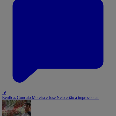
16
Benfica: Gonçalo Moreira e José Neto estão a impressionar