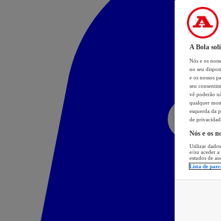
A Bola sol
Nós e os nos
no seu dispos
e os nossos pa
seu consentim
vê poderão não
qualquer mome
esquerda da p
de privacidad
Nós e os n
Utilizar dados
e/ou aceder a
estudos de au
Lista de parc