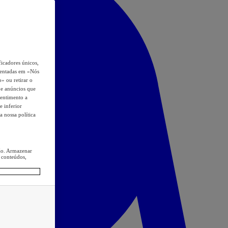
icadores únicos,
esentadas em «Nós
o» ou retirar o
s e anúncios que
sentimento a
e inferior
a nossa política
ção. Armazenar
 conteúdos,