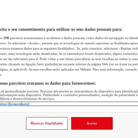
icita o seu consentimento para utilizar os seus dados pessoais para:
sos
298
parceiros armazenamos e acedemos a dados pessoais, como dados de navegação ou identif
itivo. Se selecionar «Aceito», permite que as tecnologias de rastreio suportem as finalidades apr
rceiros tratamos dados para as seguintes finalidades». Se, pelo contrário, selecionar «Rejeitar tud
ento, estas tecnologias serão desativadas. Se os rastreadores forem desativados, alguns conteúdo
 ser tão relevantes para si. Pode voltar a este menu para alterar as suas escolhas ou retirar o con
nto clicando na ligação Gerir preferências na parte inferior da página Web (ou no ícone na part
ágina, se aplicável). As suas escolhas serão aplicadas em Website. Para mais informação, consulte 
e.
ossos parceiros tratamos os dados para fornecermos:
 de geolocalização precisos. Procurar ativamente as características do dispositivo para identifica
 informações num dispositivo. Publicidade e conteúdos personalizados, medição de publicidade e
diência e desenvolvimento de serviços.
eiros (fornecedores)
Mostrar finalidades
Aceito