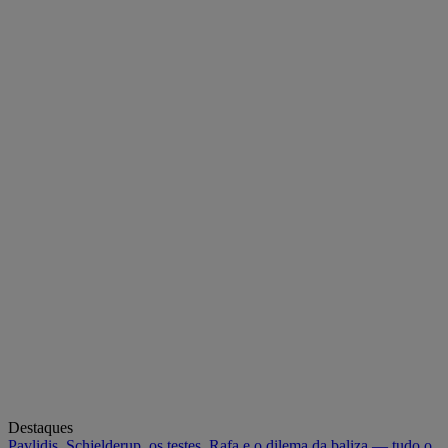
Destaques
Pavlidis, Schjelderup, os testes, Rafa e o dilema da baliza — tudo o