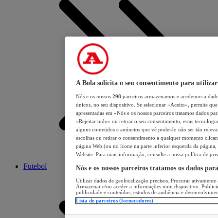
A Bola solicita o seu consentimento para utilizar
Nós e os nossos
298
parceiros armazenamos e acedemos a dados
únicos, no seu dispositivo. Se selecionar «Aceito», permite que 
apresentadas em «Nós e os nossos parceiros tratamos dados para 
«Rejeitar tudo» ou retirar o seu consentimento, estas tecnologia
alguns conteúdos e anúncios que vê poderão não ser tão relevant
escolhas ou retirar o consentimento a qualquer momento clicand
página Web (ou no ícone na parte inferior esquerda da página, s
Website. Para mais informação, consulte a nossa política de pri
Futebol
Nós e os nossos parceiros tratamos os dados par
Utilizar dados de geolocalização precisos. Procurar ativamente a
Armazenar e/ou aceder a informações num dispositivo. Publici
publicidade e conteúdos, estudos de audiência e desenvolvimen
Lista de parceiros (fornecedores)