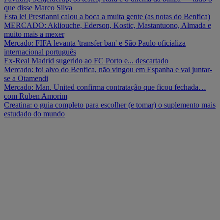
que disse Marco Silva
Esta lei Prestianni calou a boca a muita gente (as notas do Benfica)
MERCADO: Akliouche, Ederson, Kostic, Mastantuono, Almada e
muito mais a mexer
Mercado: FIFA levanta 'transfer ban' e São Paulo oficializa
internacional português
Ex-Real Madrid sugerido ao FC Porto e... descartado
Mercado: foi alvo do Benfica, não vingou em Espanha e vai juntar-
se a Otamendi
Mercado: Man. United confirma contratação que ficou fechada…
com Ruben Amorim
Creatina: o guia completo para escolher (e tomar) o suplemento mais
estudado do mundo