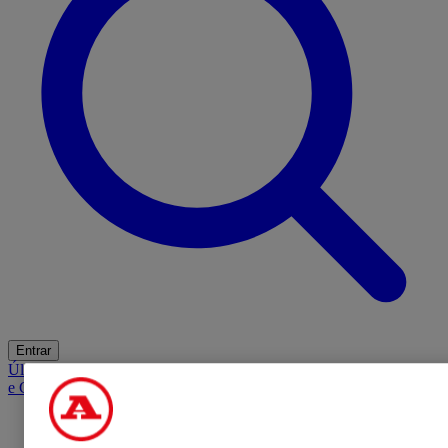
Entrar
Últimas
Mercado
Opinião
iGaming Hub
A BOLA SUGERE
Barba
e Cabelo