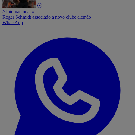
// Internacional //
Roger Schmidt associado a novo clube alemão
WhatsApp