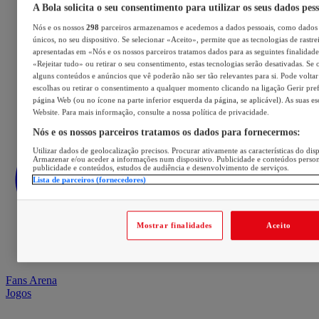
A Bola solicita o seu consentimento para utilizar os seus dados pes
Nós e os nossos
298
parceiros armazenamos e acedemos a dados pessoais, como dados 
únicos, no seu dispositivo. Se selecionar «Aceito», permite que as tecnologias de rastre
apresentadas em «Nós e os nossos parceiros tratamos dados para as seguintes finalidades
«Rejeitar tudo» ou retirar o seu consentimento, estas tecnologias serão desativadas. Se 
alguns conteúdos e anúncios que vê poderão não ser tão relevantes para si. Pode voltar 
escolhas ou retirar o consentimento a qualquer momento clicando na ligação Gerir prefe
página Web (ou no ícone na parte inferior esquerda da página, se aplicável). As suas e
Website. Para mais informação, consulte a nossa política de privacidade.
Nós e os nossos parceiros tratamos os dados para fornecermos:
Utilizar dados de geolocalização precisos. Procurar ativamente as características do disp
Armazenar e/ou aceder a informações num dispositivo. Publicidade e conteúdos perso
publicidade e conteúdos, estudos de audiência e desenvolvimento de serviços.
Lista de parceiros (fornecedores)
Mostrar finalidades
Aceito
Fans Arena
Jogos