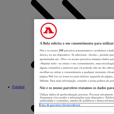
A Bola solicita o seu consentimento para utilizar
Nós e os nossos
298
parceiros armazenamos e acedemos a dados
únicos, no seu dispositivo. Se selecionar «Aceito», permite que 
apresentadas em «Nós e os nossos parceiros tratamos dados para 
«Rejeitar tudo» ou retirar o seu consentimento, estas tecnologia
alguns conteúdos e anúncios que vê poderão não ser tão relevant
escolhas ou retirar o consentimento a qualquer momento clicand
página Web (ou no ícone na parte inferior esquerda da página, s
Website. Para mais informação, consulte a nossa política de pri
Futebol
Nós e os nossos parceiros tratamos os dados par
Utilizar dados de geolocalização precisos. Procurar ativamente a
Armazenar e/ou aceder a informações num dispositivo. Publici
publicidade e conteúdos, estudos de audiência e desenvolvimen
Lista de parceiros (fornecedores)