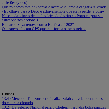
às lesões (vídeo)
Quatro nomes fora das contas e lateral-esquerdo a chegar a Alvalade
«Eu olhava para o Deco e achava sempre que ele ia perder a bola»
Nasceu das cinzas de um histórico do distrito do Porto e agora vai
estrear-se nos nacionais
Bernardo Silva renova com o Benfica até 2027
O smartwatch com GPS que transforma os seus treinos
Últimas
13:40
Mercado: Trabzonspor oficializa Salah e revela pormenores
do contrato chorudo
13:27
Da Seleção Nacional para o Chelsea: 'guru' das bolas paradas