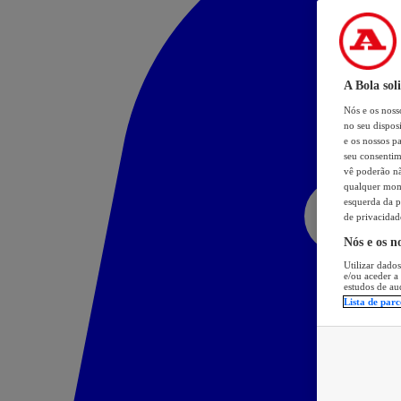
A Bola sol
Nós e os nos
no seu dispos
e os nossos pa
seu consentim
vê poderão não
qualquer mome
esquerda da p
de privacidad
Nós e os n
Utilizar dados
e/ou aceder a
estudos de au
Lista de parc