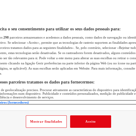
icita o seu consentimento para utilizar os seus dados pessoais para:
sos
298
parceiros armazenamos e acedemos a dados pessoais, como dados de navegação ou identif
itivo. Se selecionar «Aceito», permite que as tecnologias de rastreio suportem as finalidades apr
rceiros tratamos dados para as seguintes finalidades». Se, pelo contrário, selecionar «Rejeitar tud
ento, estas tecnologias serão desativadas. Se os rastreadores forem desativados, alguns conteúdo
 ser tão relevantes para si. Pode voltar a este menu para alterar as suas escolhas ou retirar o con
nto clicando na ligação Gerir preferências na parte inferior da página Web (ou no ícone na part
ágina, se aplicável). As suas escolhas serão aplicadas em Website. Para mais informação, consulte 
e.
ossos parceiros tratamos os dados para fornecermos:
 de geolocalização precisos. Procurar ativamente as características do dispositivo para identifica
 informações num dispositivo. Publicidade e conteúdos personalizados, medição de publicidade e
diência e desenvolvimento de serviços.
eiros (fornecedores)
Mostrar finalidades
Aceito