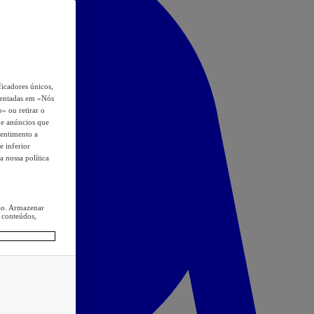
icadores únicos,
esentadas em «Nós
o» ou retirar o
s e anúncios que
sentimento a
e inferior
a nossa política
ção. Armazenar
 conteúdos,