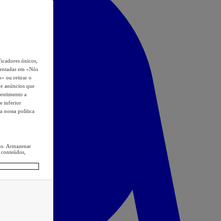
icadores únicos,
esentadas em «Nós
o» ou retirar o
s e anúncios que
sentimento a
e inferior
a nossa política
ção. Armazenar
 conteúdos,