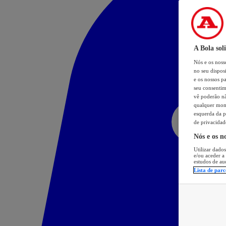
A Bola sol
Nós e os nos
no seu dispos
e os nossos pa
seu consentim
vê poderão não
qualquer mome
esquerda da p
de privacidad
Nós e os n
Utilizar dados
e/ou aceder a
estudos de au
Lista de parc