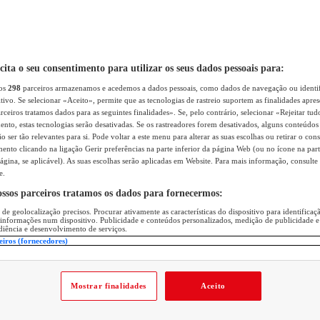
icita o seu consentimento para utilizar os seus dados pessoais para:
sos
298
parceiros armazenamos e acedemos a dados pessoais, como dados de navegação ou identif
itivo. Se selecionar «Aceito», permite que as tecnologias de rastreio suportem as finalidades apr
rceiros tratamos dados para as seguintes finalidades». Se, pelo contrário, selecionar «Rejeitar tud
ento, estas tecnologias serão desativadas. Se os rastreadores forem desativados, alguns conteúdo
 ser tão relevantes para si. Pode voltar a este menu para alterar as suas escolhas ou retirar o con
nto clicando na ligação Gerir preferências na parte inferior da página Web (ou no ícone na part
ágina, se aplicável). As suas escolhas serão aplicadas em Website. Para mais informação, consulte 
e.
ossos parceiros tratamos os dados para fornecermos:
 de geolocalização precisos. Procurar ativamente as características do dispositivo para identifica
 informações num dispositivo. Publicidade e conteúdos personalizados, medição de publicidade e
diência e desenvolvimento de serviços.
eiros (fornecedores)
Mostrar finalidades
Aceito