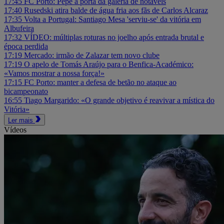
17:45
FC Porto: Pepê à porta da galeria de notáveis
17:40
Rusedski atira balde de água fria aos fãs de Carlos Alcaraz
17:35
Volta a Portugal: Santiago Mesa 'serviu-se' da vitória em
Albufeira
17:32
VÍDEO: múltiplas roturas no joelho após entrada brutal e
época perdida
17:19
Mercado: irmão de Zalazar tem novo clube
17:19
O apelo de Tomás Araújo para o Benfica-Académico:
«Vamos mostrar a nossa força!»
17:15
FC Porto: manter a defesa de betão no ataque ao
bicampeonato
16:55
Tiago Margarido: «O grande objetivo é reavivar a mística do
Vitória»
Ler mais
Vídeos