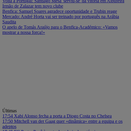
Volta a Portugal: Santiago Mesa 'serviu-se' da vitória em Albufeira
Irmão de Zalazar tem novo clube
Benfica: Samuel Soares agradece oportunidade e Trubin reage
Mercado: André Horta vai ser treinado por português na Arábia
Saudita
O apelo de Tomás Araújo para o Benfica-Académico: «Vamos
mostrar a nossa força!»
Últimas
17:54
Xabi Alonso fecha a porta a Diogo Costa no Chelsea
17:50
Mitchell van der Gaag quer «dinâmica» entre a equipa e os
adeptos