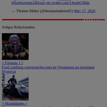
#Nurburgring24Hours
pic.twitter.com/1JtguhUM4n
— Thomas Maher (@thomasmaheronf1)
May 17, 2026
Artigos Relacionados:
// Fórmula 1 //
Ford confirma conversações para ter Verstappen no programa
Hypercar
// Modalidades //