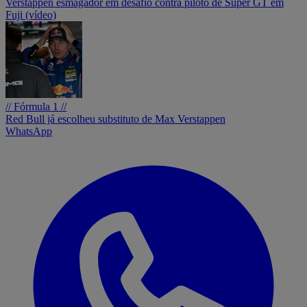
Verstappen esmagador em desafio contra piloto de Super GT em
Fuji (vídeo)
// Fórmula 1 //
Red Bull já escolheu substituto de Max Verstappen
WhatsApp