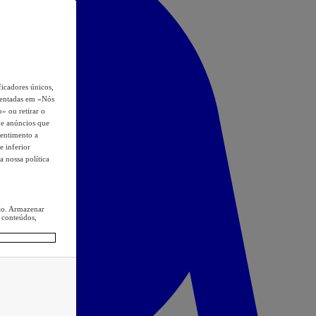
icadores únicos,
esentadas em «Nós
o» ou retirar o
s e anúncios que
sentimento a
e inferior
a nossa política
ção. Armazenar
 conteúdos,