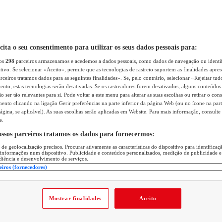
icita o seu consentimento para utilizar os seus dados pessoais para:
sos
298
parceiros armazenamos e acedemos a dados pessoais, como dados de navegação ou identif
itivo. Se selecionar «Aceito», permite que as tecnologias de rastreio suportem as finalidades apr
rceiros tratamos dados para as seguintes finalidades». Se, pelo contrário, selecionar «Rejeitar tud
ento, estas tecnologias serão desativadas. Se os rastreadores forem desativados, alguns conteúdo
 ser tão relevantes para si. Pode voltar a este menu para alterar as suas escolhas ou retirar o con
nto clicando na ligação Gerir preferências na parte inferior da página Web (ou no ícone na part
ágina, se aplicável). As suas escolhas serão aplicadas em Website. Para mais informação, consulte 
e.
ossos parceiros tratamos os dados para fornecermos:
 de geolocalização precisos. Procurar ativamente as características do dispositivo para identifica
 informações num dispositivo. Publicidade e conteúdos personalizados, medição de publicidade e
diência e desenvolvimento de serviços.
eiros (fornecedores)
Mostrar finalidades
Aceito