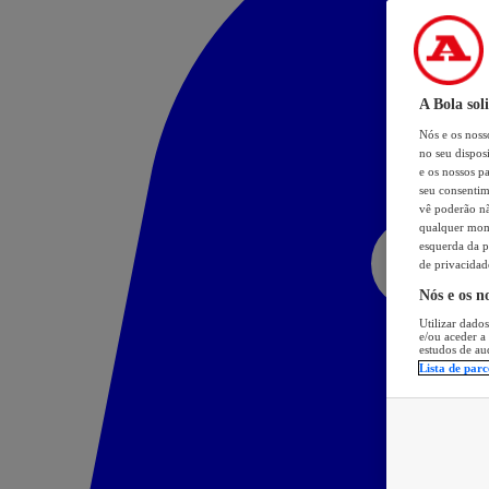
A Bola sol
Nós e os nos
no seu dispos
e os nossos pa
seu consentim
vê poderão não
qualquer mome
esquerda da p
de privacidad
Nós e os n
Utilizar dados
e/ou aceder a
estudos de au
Lista de parc