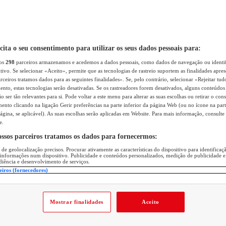
icita o seu consentimento para utilizar os seus dados pessoais para:
sos
298
parceiros armazenamos e acedemos a dados pessoais, como dados de navegação ou identif
itivo. Se selecionar «Aceito», permite que as tecnologias de rastreio suportem as finalidades apr
rceiros tratamos dados para as seguintes finalidades». Se, pelo contrário, selecionar «Rejeitar tud
ento, estas tecnologias serão desativadas. Se os rastreadores forem desativados, alguns conteúdo
 ser tão relevantes para si. Pode voltar a este menu para alterar as suas escolhas ou retirar o con
nto clicando na ligação Gerir preferências na parte inferior da página Web (ou no ícone na part
ágina, se aplicável). As suas escolhas serão aplicadas em Website. Para mais informação, consulte 
e.
ossos parceiros tratamos os dados para fornecermos:
 de geolocalização precisos. Procurar ativamente as características do dispositivo para identifica
 informações num dispositivo. Publicidade e conteúdos personalizados, medição de publicidade e
diência e desenvolvimento de serviços.
eiros (fornecedores)
Mostrar finalidades
Aceito