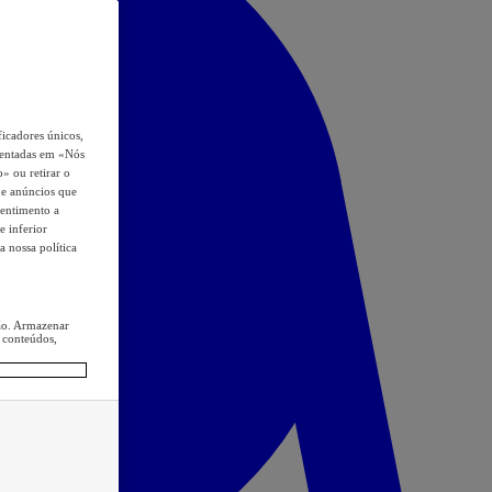
icadores únicos,
esentadas em «Nós
o» ou retirar o
s e anúncios que
sentimento a
e inferior
a nossa política
ção. Armazenar
 conteúdos,