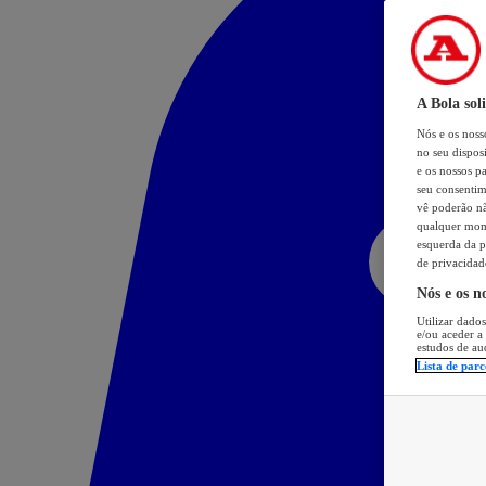
A Bola sol
Nós e os nos
no seu dispos
e os nossos pa
seu consentim
vê poderão não
qualquer mome
esquerda da p
de privacidad
Nós e os n
Utilizar dados
e/ou aceder a
estudos de au
Lista de parc