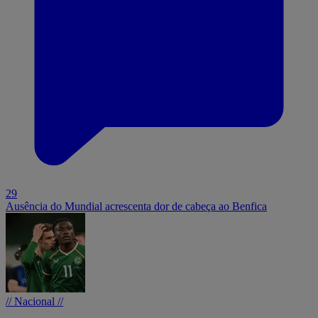
29
Ausência do Mundial acrescenta dor de cabeça ao Benfica
// Nacional //