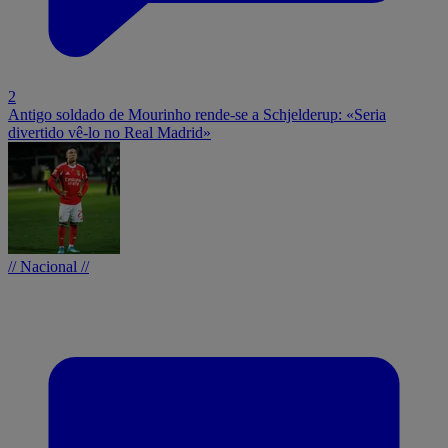
2
Antigo soldado de Mourinho rende-se a Schjelderup: «Seria
divertido vê-lo no Real Madrid»
// Nacional //