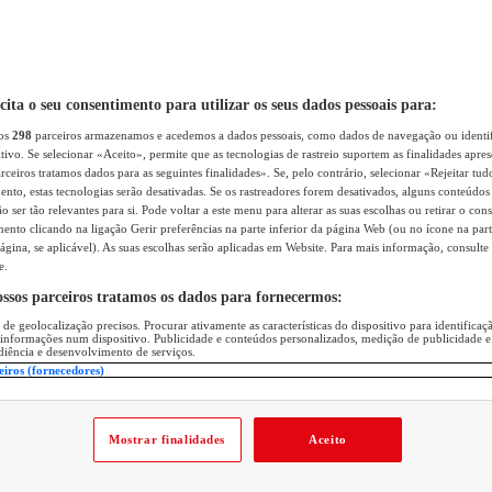
icita o seu consentimento para utilizar os seus dados pessoais para:
sos
298
parceiros armazenamos e acedemos a dados pessoais, como dados de navegação ou identif
itivo. Se selecionar «Aceito», permite que as tecnologias de rastreio suportem as finalidades apr
rceiros tratamos dados para as seguintes finalidades». Se, pelo contrário, selecionar «Rejeitar tud
ento, estas tecnologias serão desativadas. Se os rastreadores forem desativados, alguns conteúdo
 ser tão relevantes para si. Pode voltar a este menu para alterar as suas escolhas ou retirar o con
nto clicando na ligação Gerir preferências na parte inferior da página Web (ou no ícone na part
ágina, se aplicável). As suas escolhas serão aplicadas em Website. Para mais informação, consulte 
e.
ossos parceiros tratamos os dados para fornecermos:
 de geolocalização precisos. Procurar ativamente as características do dispositivo para identifica
 informações num dispositivo. Publicidade e conteúdos personalizados, medição de publicidade e
diência e desenvolvimento de serviços.
eiros (fornecedores)
Mostrar finalidades
Aceito