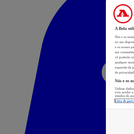
A Bola sol
Nós e os nos
no seu dispos
e os nossos pa
seu consentim
vê poderão não
qualquer mome
esquerda da p
de privacidad
Nós e os n
Utilizar dados
e/ou aceder a
estudos de au
Lista de parc