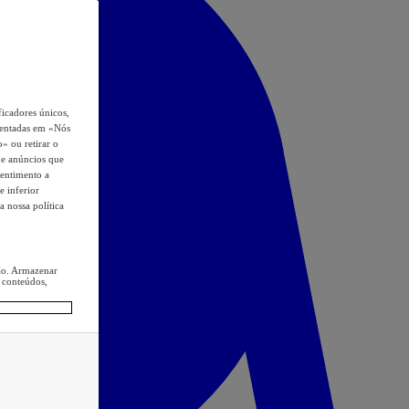
icadores únicos,
esentadas em «Nós
o» ou retirar o
s e anúncios que
sentimento a
e inferior
a nossa política
ção. Armazenar
 conteúdos,