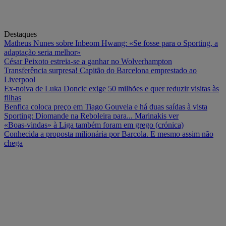
Destaques
Matheus Nunes sobre Inbeom Hwang: «Se fosse para o Sporting, a
adaptação seria melhor»
César Peixoto estreia-se a ganhar no Wolverhampton
Transferência surpresa! Capitão do Barcelona emprestado ao
Liverpool
Ex-noiva de Luka Doncic exige 50 milhões e quer reduzir visitas às
filhas
Benfica coloca preço em Tiago Gouveia e há duas saídas à vista
Sporting: Diomande na Reboleira para... Marinakis ver
«Boas-vindas» à Liga também foram em grego (crónica)
Conhecida a proposta milionária por Barcola. E mesmo assim não
chega