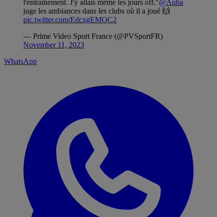
l'entraînement. J'y allais même les jours off."
@Auba
juge les ambiances dans les clubs où il a joué 🙌
pic.twitter.com/EdcxgEMOC2
— Prime Video Sport France (@PVSportFR)
November 11, 2023
WhatsApp