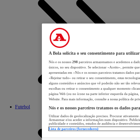
A Bola solicita o seu consentimento para utilizar
Nós e os nossos
298
parceiros armazenamos e acedemos a dados
únicos, no seu dispositivo. Se selecionar «Aceito», permite que 
apresentadas em «Nós e os nossos parceiros tratamos dados para 
«Rejeitar tudo» ou retirar o seu consentimento, estas tecnologia
alguns conteúdos e anúncios que vê poderão não ser tão relevant
escolhas ou retirar o consentimento a qualquer momento clicand
página Web (ou no ícone na parte inferior esquerda da página, s
Website. Para mais informação, consulte a nossa política de pri
Futebol
Nós e os nossos parceiros tratamos os dados par
Utilizar dados de geolocalização precisos. Procurar ativamente a
Armazenar e/ou aceder a informações num dispositivo. Publici
publicidade e conteúdos, estudos de audiência e desenvolvimen
Lista de parceiros (fornecedores)