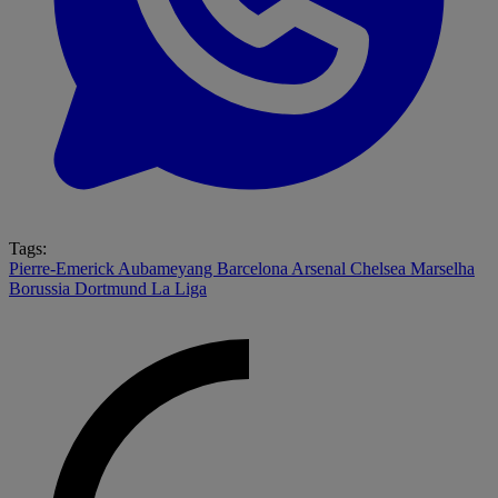
Tags:
Pierre-Emerick Aubameyang
Barcelona
Arsenal
Chelsea
Marselha
Borussia Dortmund
La Liga