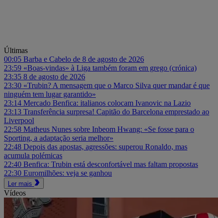
Últimas
00:05
Barba e Cabelo de 8 de agosto de 2026
23:59
«Boas-vindas» à Liga também foram em grego (crónica)
23:35
8 de agosto de 2026
23:30
«Trubin? A mensagem que o Marco Silva quer mandar é que
ninguém tem lugar garantido»
23:14
Mercado Benfica: italianos colocam Ivanovic na Lazio
23:13
Transferência surpresa! Capitão do Barcelona emprestado ao
Liverpool
22:58
Matheus Nunes sobre Inbeom Hwang: «Se fosse para o
Sporting, a adaptação seria melhor»
22:48
Depois das apostas, agressões: superou Ronaldo, mas
acumula polémicas
22:40
Benfica: Trubin está desconfortável mas faltam propostas
22:30
Euromilhões: veja se ganhou
Ler mais
Vídeos