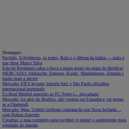
Destaques
Pavlidis, Schjelderup, os testes, Rafa e o dilema da baliza — tudo o
que disse Marco Silva
Esta lei Prestianni calou a boca a muita gente (as notas do Benfica)
MERCADO: Akliouche, Ederson, Kostic, Mastantuono, Almada e
muito mais a mexer
Mercado: FIFA levanta 'transfer ban' e São Paulo oficializa
internacional português
Ex-Real Madrid sugerido ao FC Porto e... descartado
Mercado: foi alvo do Benfica, não vingou em Espanha e vai juntar-
se a Otamendi
Mercado: Man. United confirma contratação que ficou fechada…
com Ruben Amorim
Creatina: o guia completo para escolher (e tomar) o suplemento mais
estudado do mundo