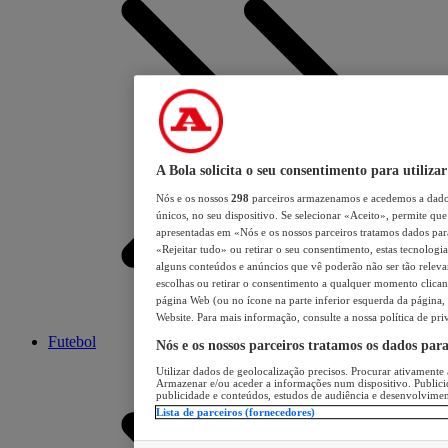
A Bola solicita o seu consentimento para utilizar
Nós e os nossos
298
parceiros armazenamos e acedemos a dados
únicos, no seu dispositivo. Se selecionar «Aceito», permite que 
apresentadas em «Nós e os nossos parceiros tratamos dados para 
«Rejeitar tudo» ou retirar o seu consentimento, estas tecnologia
alguns conteúdos e anúncios que vê poderão não ser tão relevant
escolhas ou retirar o consentimento a qualquer momento clicand
página Web (ou no ícone na parte inferior esquerda da página, s
Website. Para mais informação, consulte a nossa política de pri
Futebol
Nós e os nossos parceiros tratamos os dados par
Utilizar dados de geolocalização precisos. Procurar ativamente a
Armazenar e/ou aceder a informações num dispositivo. Publici
publicidade e conteúdos, estudos de audiência e desenvolvimen
Lista de parceiros (fornecedores)