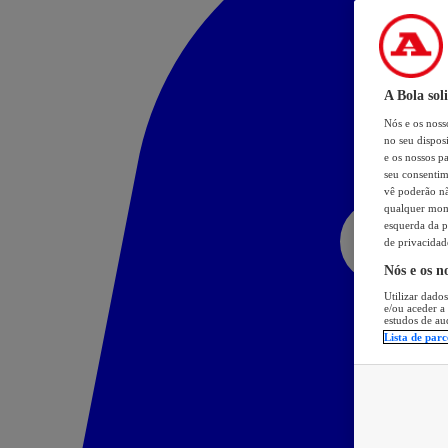
A Bola sol
Nós e os nos
no seu dispos
e os nossos pa
seu consentim
vê poderão não
qualquer mome
esquerda da p
de privacidad
Nós e os n
Utilizar dados
e/ou aceder a
estudos de au
Lista de parc