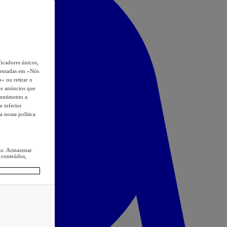
icadores únicos,
esentadas em «Nós
o» ou retirar o
s e anúncios que
sentimento a
e inferior
a nossa política
ção. Armazenar
 conteúdos,