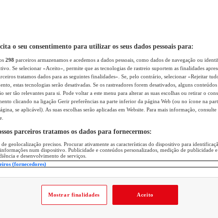
icita o seu consentimento para utilizar os seus dados pessoais para:
sos
298
parceiros armazenamos e acedemos a dados pessoais, como dados de navegação ou identif
itivo. Se selecionar «Aceito», permite que as tecnologias de rastreio suportem as finalidades apr
rceiros tratamos dados para as seguintes finalidades». Se, pelo contrário, selecionar «Rejeitar tud
ento, estas tecnologias serão desativadas. Se os rastreadores forem desativados, alguns conteúdo
 ser tão relevantes para si. Pode voltar a este menu para alterar as suas escolhas ou retirar o con
nto clicando na ligação Gerir preferências na parte inferior da página Web (ou no ícone na part
ágina, se aplicável). As suas escolhas serão aplicadas em Website. Para mais informação, consulte 
e.
ossos parceiros tratamos os dados para fornecermos:
 de geolocalização precisos. Procurar ativamente as características do dispositivo para identifica
 informações num dispositivo. Publicidade e conteúdos personalizados, medição de publicidade e
diência e desenvolvimento de serviços.
eiros (fornecedores)
Mostrar finalidades
Aceito