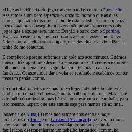
«Hoje as incidências do jogo estiveram todas contra o
Famalicão
.
Assistimos a um bom espetáculo, onde foi notório que as duas
equipas queriam ter ganho. Tenho de estar satisfeito com o que os
meus jogadores conseguiram fazer e não posso esquecer os dois
jogos que a equipa teve, um no Dragão e outro com o
Sporting
.
Hoje, com este calor, com menos um, a equipa esteve muito bem.
Não estou satisfeito com o empate, mas devido a estas incidências.,
tenho de me contentar.
É complicado porque sofremos um golo aos sete minutos. Criámos
duas ou três oportunidades e não conseguimos. Tivemos a expulsão,
falhamos um penalti e na segunda parte tivemos uma alma
fantástica. Conseguimos dar a volta ao resultado e acabámos por ter
mais um penálti contra.
Há um trabalho feito, mas não foi só hoje. Este trabalho, de ter a
equipa com uma luta imensa, é um trabalho que demora. Mas isto é
o trabalho do treinador, mas há toda uma estrutura que trabalha para
isso mesmo. Espero que esta atitude seja para manter até ao final.
[ausência de
Mihaj
] Temos tido sempre dois centrais, hoje
precisámos do
Topic
e do
Gustavo [Assunção]
que fizeram muito
bem esse trabalho, de forma exemplar. Foram uns centrais
fantásticos, desempenharam um trabalho fantástico, com muito