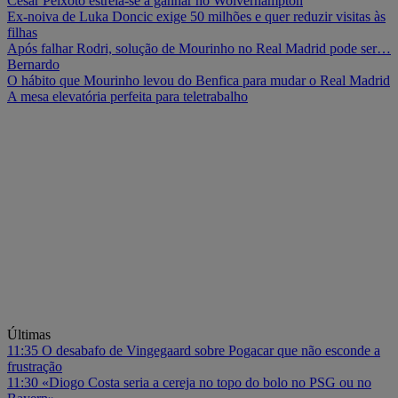
César Peixoto estreia-se a ganhar no Wolverhampton
Ex-noiva de Luka Doncic exige 50 milhões e quer reduzir visitas às
filhas
Após falhar Rodri, solução de Mourinho no Real Madrid pode ser…
Bernardo
O hábito que Mourinho levou do Benfica para mudar o Real Madrid
A mesa elevatória perfeita para teletrabalho
Últimas
11:35
O desabafo de Vingegaard sobre Pogacar que não esconde a
frustração
11:30
«Diogo Costa seria a cereja no topo do bolo no PSG ou no