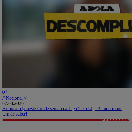
// Nacional //
07.08.2026
Arrancam já neste fim de semana a Liga 2 e a Liga 3: tudo o que
tem de saber!