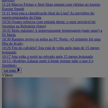
Bayern»
11:24
Marcos Freitas e Jieni Shao entram com vitórias no torneio
Europe Smash
11:11
Será esta a classificação final da Liga? As previsões do
supercomputador da Opta
10:56
Quatro reforços com entrada direta: o onze provável do
Sporting na Reboleira (fotos)
10:35
Ídolo máximo! A impressionante homenagem (mais uma!) a
Di María
10:30
Ramires revive os golos ao FC Porto: «O primeiro foi uma
fífia do Kralj»
10:26
Fim do calvário? Jota está de volta após mais de 15 meses
lesionado
10:17
Jota volta a sorrir no relvado após 15 meses lesionado
10:15
«Rodrigo Zalazar parte à frente porque sabe o que é o
Sporting»
Ler mais
Vídeos