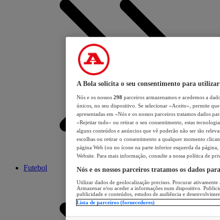
A Bola solicita o seu consentimento para utilizar
Nós e os nossos
298
parceiros armazenamos e acedemos a dados
únicos, no seu dispositivo. Se selecionar «Aceito», permite que 
apresentadas em «Nós e os nossos parceiros tratamos dados para 
«Rejeitar tudo» ou retirar o seu consentimento, estas tecnologia
alguns conteúdos e anúncios que vê poderão não ser tão relevant
escolhas ou retirar o consentimento a qualquer momento clicand
página Web (ou no ícone na parte inferior esquerda da página, s
Website. Para mais informação, consulte a nossa política de pri
Futebol
Nós e os nossos parceiros tratamos os dados par
Utilizar dados de geolocalização precisos. Procurar ativamente a
Armazenar e/ou aceder a informações num dispositivo. Publici
publicidade e conteúdos, estudos de audiência e desenvolvimen
Lista de parceiros (fornecedores)