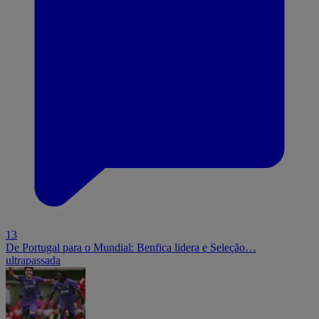
13
De Portugal para o Mundial: Benfica lidera e Seleção…
ultrapassada