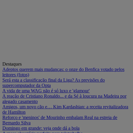
Destaques
Adeptos querem mais mudanças: o onze do Benfica votado pelos
leitores (fotos)
Será esta a classificação final da Liga? As previsões do
supercomputador da Opta
A vida de uma WAG não é só luxo e 'glamour'
A reação de Cristiano Ronaldo... e da Sé à loucura na Madeira por
alegado casamento
Amigos, um novo cão e… Kim Kardashian: a receita revitalizadora
de Hamilton
Reforço e 'meninos' de Mourinho embalam Real na estreia de
Bernardo Silva
Domingo em grande: veja onde dá a bola