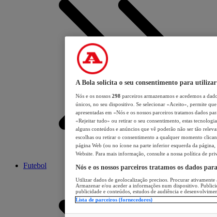
A Bola solicita o seu consentimento para utilizar
Nós e os nossos
298
parceiros armazenamos e acedemos a dados
únicos, no seu dispositivo. Se selecionar «Aceito», permite que 
apresentadas em «Nós e os nossos parceiros tratamos dados para 
«Rejeitar tudo» ou retirar o seu consentimento, estas tecnologia
alguns conteúdos e anúncios que vê poderão não ser tão relevant
escolhas ou retirar o consentimento a qualquer momento clicand
página Web (ou no ícone na parte inferior esquerda da página, s
Website. Para mais informação, consulte a nossa política de pri
Futebol
Nós e os nossos parceiros tratamos os dados par
Utilizar dados de geolocalização precisos. Procurar ativamente a
Armazenar e/ou aceder a informações num dispositivo. Publici
publicidade e conteúdos, estudos de audiência e desenvolvimen
Lista de parceiros (fornecedores)