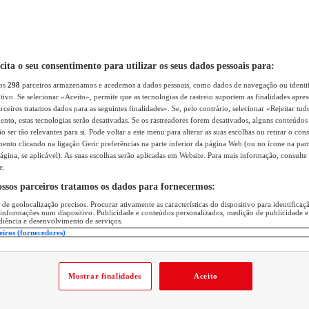
icita o seu consentimento para utilizar os seus dados pessoais para:
sos
298
parceiros armazenamos e acedemos a dados pessoais, como dados de navegação ou identif
itivo. Se selecionar «Aceito», permite que as tecnologias de rastreio suportem as finalidades apr
rceiros tratamos dados para as seguintes finalidades». Se, pelo contrário, selecionar «Rejeitar tud
ento, estas tecnologias serão desativadas. Se os rastreadores forem desativados, alguns conteúdo
 ser tão relevantes para si. Pode voltar a este menu para alterar as suas escolhas ou retirar o con
nto clicando na ligação Gerir preferências na parte inferior da página Web (ou no ícone na part
ágina, se aplicável). As suas escolhas serão aplicadas em Website. Para mais informação, consulte 
e.
ossos parceiros tratamos os dados para fornecermos:
 de geolocalização precisos. Procurar ativamente as características do dispositivo para identifica
 informações num dispositivo. Publicidade e conteúdos personalizados, medição de publicidade e
diência e desenvolvimento de serviços.
eiros (fornecedores)
Mostrar finalidades
Aceito