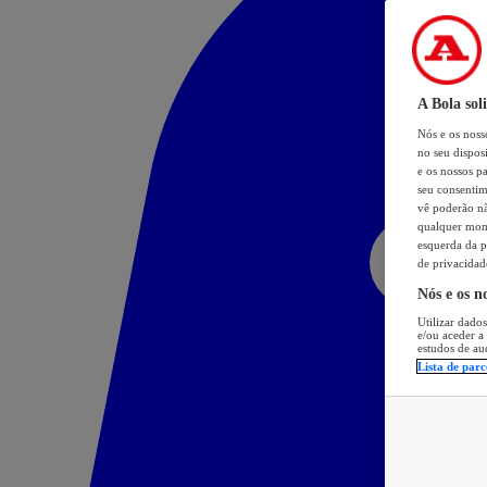
A Bola sol
Nós e os nos
no seu dispos
e os nossos pa
seu consentim
vê poderão não
qualquer mome
esquerda da p
de privacidad
Nós e os n
Utilizar dados
e/ou aceder a
estudos de au
Lista de parc