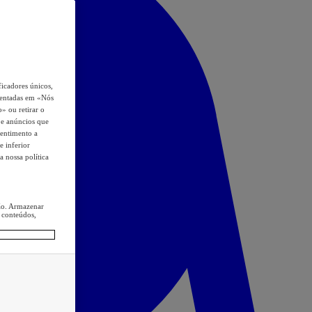
icadores únicos,
esentadas em «Nós
o» ou retirar o
s e anúncios que
sentimento a
e inferior
a nossa política
ção. Armazenar
 conteúdos,