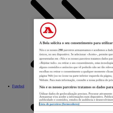
A Bola solicita o seu consentimento para utilizar
Nós e os nossos
298
parceiros armazenamos e acedemos a dados
únicos, no seu dispositivo. Se selecionar «Aceito», permite que 
apresentadas em «Nós e os nossos parceiros tratamos dados para 
«Rejeitar tudo» ou retirar o seu consentimento, estas tecnologia
alguns conteúdos e anúncios que vê poderão não ser tão relevant
escolhas ou retirar o consentimento a qualquer momento clicand
página Web (ou no ícone na parte inferior esquerda da página, s
Website. Para mais informação, consulte a nossa política de pri
Futebol
Nós e os nossos parceiros tratamos os dados par
Utilizar dados de geolocalização precisos. Procurar ativamente a
Armazenar e/ou aceder a informações num dispositivo. Publici
publicidade e conteúdos, estudos de audiência e desenvolvimen
Lista de parceiros (fornecedores)