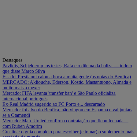
Destaques
Pavlidis, Schjelderup, os testes, Rafa e o dilema da baliza — tudo o
que disse Marco Silva
Esta lei Prestianni calou a boca a muita gente (as notas do Benfica)
MERCADO: Akliouche, Ederson, Kostic, Mastantuono, Almada e
muito mais a mexer
Mercado: FIFA levanta 'transfer ban' e São Paulo oficializa
internacional português
Ex-Real Madrid sugerido ao FC Porto e... descartado
Mercado: foi alvo do Benfica, não vingou em Espanha e vai juntar-
se a Otamendi
Mercado: Man. United confirma contratação que ficou fechada…
com Ruben Amorim
Creatina: o guia completo para escolher (e tomar) o suplemento mais