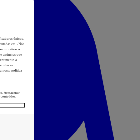
icadores únicos,
esentadas em «Nós
o» ou retirar o
s e anúncios que
sentimento a
e inferior
a nossa política
ção. Armazenar
 conteúdos,