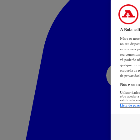
A Bola sol
Nós e os nos
no seu dispos
e os nossos pa
seu consentim
vê poderão não
qualquer mome
esquerda da p
de privacidad
Nós e os n
Utilizar dados
e/ou aceder a
estudos de au
Lista de parc