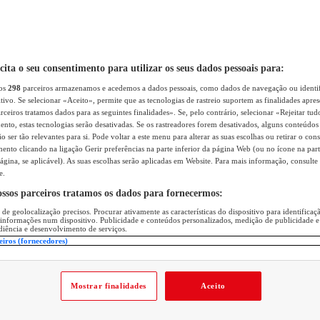
icita o seu consentimento para utilizar os seus dados pessoais para:
sos
298
parceiros armazenamos e acedemos a dados pessoais, como dados de navegação ou identif
itivo. Se selecionar «Aceito», permite que as tecnologias de rastreio suportem as finalidades apr
rceiros tratamos dados para as seguintes finalidades». Se, pelo contrário, selecionar «Rejeitar tud
ento, estas tecnologias serão desativadas. Se os rastreadores forem desativados, alguns conteúdo
 ser tão relevantes para si. Pode voltar a este menu para alterar as suas escolhas ou retirar o con
nto clicando na ligação Gerir preferências na parte inferior da página Web (ou no ícone na part
ágina, se aplicável). As suas escolhas serão aplicadas em Website. Para mais informação, consulte 
e.
ossos parceiros tratamos os dados para fornecermos:
 de geolocalização precisos. Procurar ativamente as características do dispositivo para identifica
 informações num dispositivo. Publicidade e conteúdos personalizados, medição de publicidade e
diência e desenvolvimento de serviços.
eiros (fornecedores)
Mostrar finalidades
Aceito