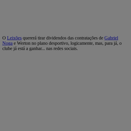
O
Leixões
quererá tirar dividendos das contratações de
Gabriel
Noga
e Werton no plano desportivo, logicamente, mas, para já, o
clube já está a ganhar... nas redes sociais.