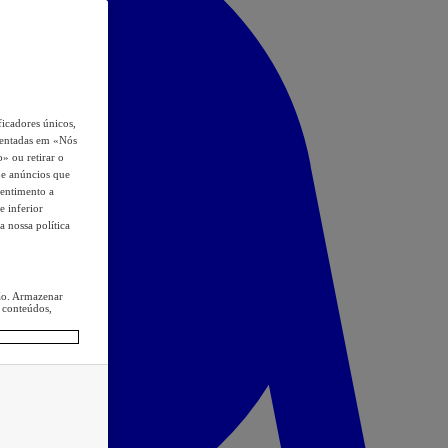
icadores únicos,
esentadas em «Nós
o» ou retirar o
s e anúncios que
sentimento a
e inferior
a nossa política
ção. Armazenar
 conteúdos,