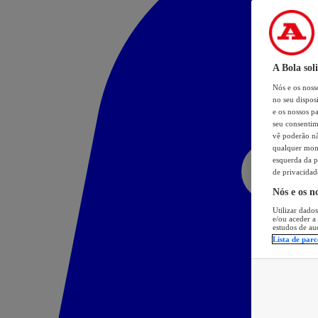
A Bola sol
Nós e os nos
no seu dispos
e os nossos pa
seu consentim
vê poderão não
qualquer mome
esquerda da p
de privacidad
Nós e os n
Utilizar dados
e/ou aceder a
estudos de au
Lista de parc