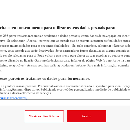
icita o seu consentimento para utilizar os seus dados pessoais para:
sos
298
parceiros armazenamos e acedemos a dados pessoais, como dados de navegação ou identif
itivo. Se selecionar «Aceito», permite que as tecnologias de rastreio suportem as finalidades apr
rceiros tratamos dados para as seguintes finalidades». Se, pelo contrário, selecionar «Rejeitar tud
ento, estas tecnologias serão desativadas. Se os rastreadores forem desativados, alguns conteúdo
 ser tão relevantes para si. Pode voltar a este menu para alterar as suas escolhas ou retirar o con
nto clicando na ligação Gerir preferências na parte inferior da página Web (ou no ícone na part
ágina, se aplicável). As suas escolhas serão aplicadas em Website. Para mais informação, consulte 
e.
ossos parceiros tratamos os dados para fornecermos:
 de geolocalização precisos. Procurar ativamente as características do dispositivo para identifica
 informações num dispositivo. Publicidade e conteúdos personalizados, medição de publicidade e
diência e desenvolvimento de serviços.
eiros (fornecedores)
Mostrar finalidades
Aceito