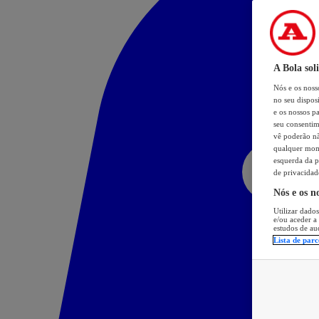
A Bola sol
Nós e os nos
no seu dispos
e os nossos pa
seu consentim
vê poderão não
qualquer mome
esquerda da p
de privacidad
Nós e os n
Utilizar dados
e/ou aceder a
estudos de au
Lista de parc