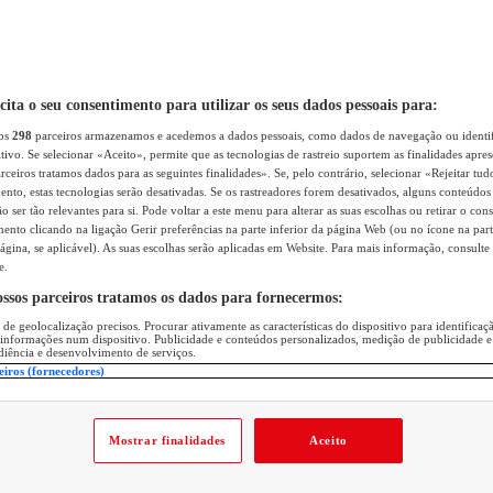
icita o seu consentimento para utilizar os seus dados pessoais para:
sos
298
parceiros armazenamos e acedemos a dados pessoais, como dados de navegação ou identif
itivo. Se selecionar «Aceito», permite que as tecnologias de rastreio suportem as finalidades apr
rceiros tratamos dados para as seguintes finalidades». Se, pelo contrário, selecionar «Rejeitar tud
ento, estas tecnologias serão desativadas. Se os rastreadores forem desativados, alguns conteúdo
 ser tão relevantes para si. Pode voltar a este menu para alterar as suas escolhas ou retirar o con
nto clicando na ligação Gerir preferências na parte inferior da página Web (ou no ícone na part
ágina, se aplicável). As suas escolhas serão aplicadas em Website. Para mais informação, consulte 
e.
ossos parceiros tratamos os dados para fornecermos:
 de geolocalização precisos. Procurar ativamente as características do dispositivo para identifica
 informações num dispositivo. Publicidade e conteúdos personalizados, medição de publicidade e
diência e desenvolvimento de serviços.
eiros (fornecedores)
Mostrar finalidades
Aceito