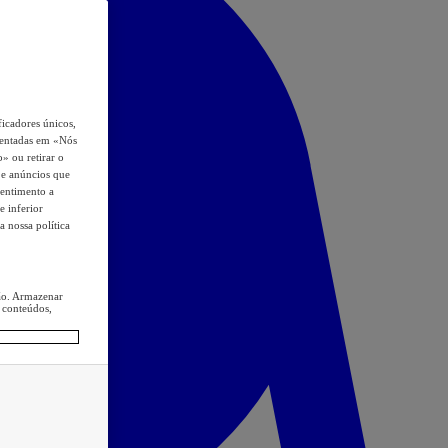
icadores únicos,
esentadas em «Nós
o» ou retirar o
s e anúncios que
sentimento a
e inferior
a nossa política
ção. Armazenar
 conteúdos,