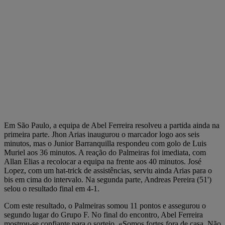
Em São Paulo, a equipa de Abel Ferreira resolveu a partida ainda na
primeira parte. Jhon Arias inaugurou o marcador logo aos seis
minutos, mas o Junior Barranquilla respondeu com golo de Luis
Muriel aos 36 minutos. A reação do Palmeiras foi imediata, com
Allan Elias a recolocar a equipa na frente aos 40 minutos. José
Lopez, com um hat-trick de assistências, serviu ainda Arias para o
bis em cima do intervalo. Na segunda parte, Andreas Pereira (51')
selou o resultado final em 4-1.
Com este resultado, o Palmeiras somou 11 pontos e assegurou o
segundo lugar do Grupo F. No final do encontro, Abel Ferreira
mostrou-se confiante para o sorteio. «Somos fortes fora de casa. Não