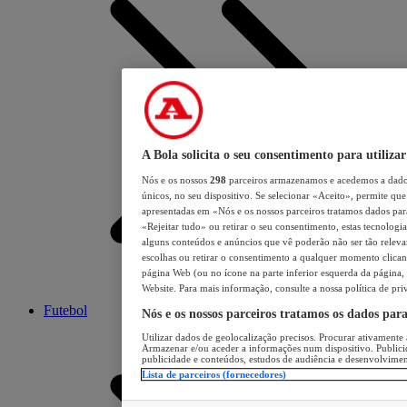
A Bola solicita o seu consentimento para utilizar
Nós e os nossos
298
parceiros armazenamos e acedemos a dados
únicos, no seu dispositivo. Se selecionar «Aceito», permite que 
apresentadas em «Nós e os nossos parceiros tratamos dados para 
«Rejeitar tudo» ou retirar o seu consentimento, estas tecnologia
alguns conteúdos e anúncios que vê poderão não ser tão relevant
escolhas ou retirar o consentimento a qualquer momento clicand
página Web (ou no ícone na parte inferior esquerda da página, s
Website. Para mais informação, consulte a nossa política de pri
Futebol
Nós e os nossos parceiros tratamos os dados par
Utilizar dados de geolocalização precisos. Procurar ativamente a
Armazenar e/ou aceder a informações num dispositivo. Publici
publicidade e conteúdos, estudos de audiência e desenvolvimen
Lista de parceiros (fornecedores)