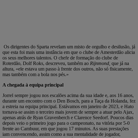
Os dirigentes do Sparta revelam um misto de orgulho e desilusão, já
que esta foi mais uma instância em que o clube de Amesterdão alicia
os seus melhores talentos. O chefe de formação do clube de
Roterdão, Dolf Roks, descreveu, também ao
Rijnmond,
que já na
altura, «ele estava um passo à frente dos outros, não só fisicamente,
mas também com a bola nos pés.»
A chegada à equipa principal
Jorrel sempre jogou nos escalões acima da sua idade e, aos 16 anos,
durante um encontro com o Den Bosch, para a Taça da Holanda, fez
a estreia na equipa principal. Estávamos em janeiro de 2023, e Hato
tornava-se assim o terceiro mais jovem de sempre a atuar pelo Ajax,
apenas atrás de Ryan Gravenberch e Clarence Seedorf. Poucos dias
depois veio o primeiro jogo para o campeonato, na vitória por 5-0
frente ao Cambuur, em que jogou 17 minutos. As suas prestações
iam convencendo, assim como a sua mentalidade de jogador,