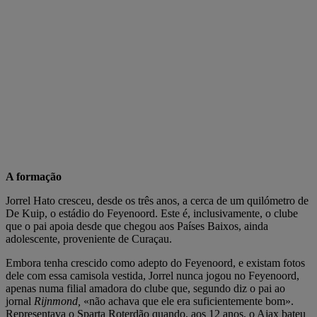
A formação
Jorrel Hato cresceu, desde os três anos, a cerca de um quilómetro de
De Kuip, o estádio do Feyenoord. Este é, inclusivamente, o clube
que o pai apoia desde que chegou aos Países Baixos, ainda
adolescente, proveniente de Curaçau.
Embora tenha crescido como adepto do Feyenoord, e existam fotos
dele com essa camisola vestida, Jorrel nunca jogou no Feyenoord,
apenas numa filial amadora do clube que, segundo diz o pai ao
jornal
Rijnmond,
«não achava que ele era suficientemente bom».
Representava o Sparta Roterdão quando, aos 12 anos, o Ajax bateu