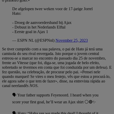
o primeiro golo.»
De afgelopen twee weken voor de 17-jarige Jorrel
Hato:
- Droeg de aanvoerdersband bij Ajax
- Debuut in het Nederlands Elftal
- Eerste goal in Ajax 1
— ESPN NL (@ESPNnl)
November 25, 2023
Se tiver cumprido com a sua palavra, o pai de Hato já terá uma
camisola do seu rival envergada. Isto porque o jovem central
estreou-se a marcar no encontro do passado dia 25 de novembro,
frente ao Vitesse (que foi, diga-se, uma jogada de belo efeito,
sobretudo se tivermos em conta que foi conduzida por um defesa). E
fez questão, na celebração, de procurar pelo pai. «Pensei nele
quando marquei! Se vires o meu festejo, vês que estou a procurá-lo,
ele agora sabe o que tem de fazer», disse, na entrevista rápida ao
canal neerlandês
NOS
.
🗣️ Your father supports Feyenoord. I heard when you
score your first goal, he’ll wear an Ajax shirt ⚪️🔴✨
🗣️ Hato: “Haha yes we made this deal! I thought of it