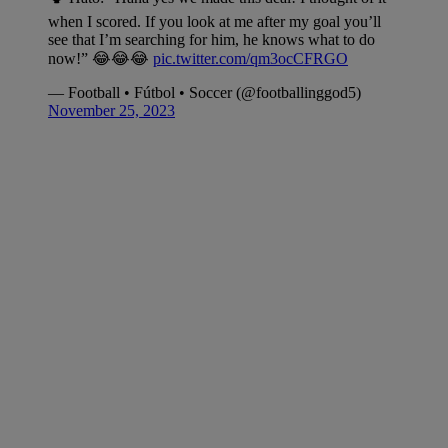
when I scored. If you look at me after my goal you’ll
see that I’m searching for him, he knows what to do
now!” 😂😂😂
pic.twitter.com/qm3ocCFRGO
— Football • Fútbol • Soccer (@footballinggod5)
November 25, 2023