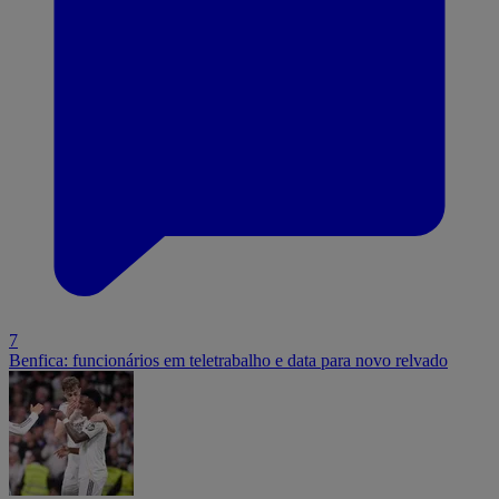
7
Benfica: funcionários em teletrabalho e data para novo relvado