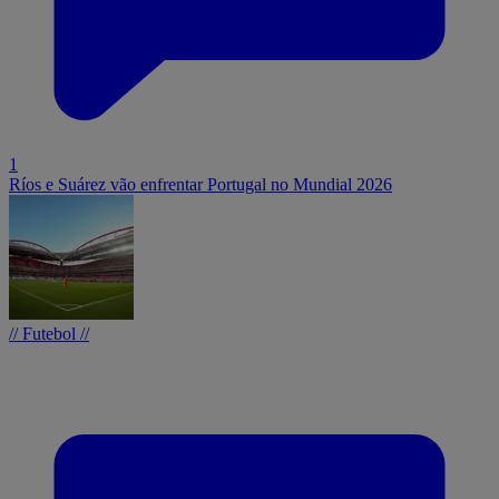
1
Ríos e Suárez vão enfrentar Portugal no Mundial 2026
// Futebol //