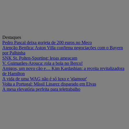
Destaques
Pedro Pascal deixa gorjeta de 200 euros no Meco
Atenção Benfica: Aston Villa confirma negociações com o Bayern
por Palhinha
SNK St. Polten-Sporting: leoas ameaçam
V. Guimarães-Arouca: rola a bola no Berço!
Amigos, um novo cão e… Kim Kardashian: a receita revitalizadora
de Hamilton
A vida de uma WAG não é só luxo e 'glamour'
Volta a Portugal: Míssil Linarez disparado em Elvas
A mesa elevatória perfeita para teletrabalho