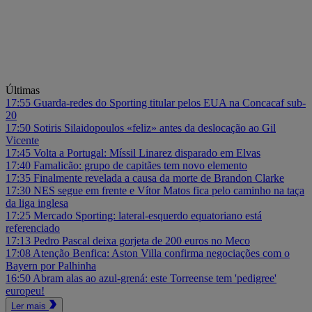
Últimas
17:55
Guarda-redes do Sporting titular pelos EUA na Concacaf sub-
20
17:50
Sotiris Silaidopoulos «feliz» antes da deslocação ao Gil
Vicente
17:45
Volta a Portugal: Míssil Linarez disparado em Elvas
17:40
Famalicão: grupo de capitães tem novo elemento
17:35
Finalmente revelada a causa da morte de Brandon Clarke
17:30
NES segue em frente e Vítor Matos fica pelo caminho na taça
da liga inglesa
17:25
Mercado Sporting: lateral-esquerdo equatoriano está
referenciado
17:13
Pedro Pascal deixa gorjeta de 200 euros no Meco
17:08
Atenção Benfica: Aston Villa confirma negociações com o
Bayern por Palhinha
16:50
Abram alas ao azul-grená: este Torreense tem 'pedigree'
europeu!
Ler mais