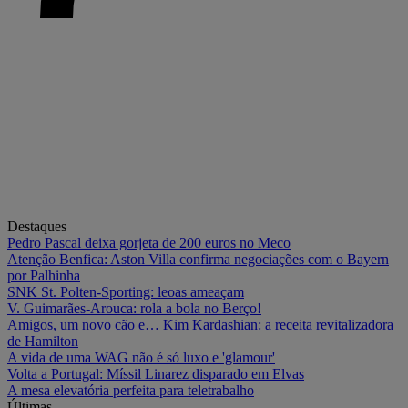
Destaques
Pedro Pascal deixa gorjeta de 200 euros no Meco
Atenção Benfica: Aston Villa confirma negociações com o Bayern
por Palhinha
SNK St. Polten-Sporting: leoas ameaçam
V. Guimarães-Arouca: rola a bola no Berço!
Amigos, um novo cão e… Kim Kardashian: a receita revitalizadora
de Hamilton
A vida de uma WAG não é só luxo e 'glamour'
Volta a Portugal: Míssil Linarez disparado em Elvas
A mesa elevatória perfeita para teletrabalho
Últimas