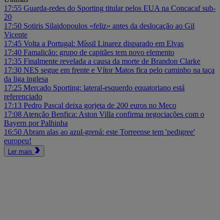
17:55
Guarda-redes do Sporting titular pelos EUA na Concacaf sub-
20
17:50
Sotiris Silaidopoulos «feliz» antes da deslocação ao Gil
Vicente
17:45
Volta a Portugal: Míssil Linarez disparado em Elvas
17:40
Famalicão: grupo de capitães tem novo elemento
17:35
Finalmente revelada a causa da morte de Brandon Clarke
17:30
NES segue em frente e Vítor Matos fica pelo caminho na taça
da liga inglesa
17:25
Mercado Sporting: lateral-esquerdo equatoriano está
referenciado
17:13
Pedro Pascal deixa gorjeta de 200 euros no Meco
17:08
Atenção Benfica: Aston Villa confirma negociações com o
Bayern por Palhinha
16:50
Abram alas ao azul-grená: este Torreense tem 'pedigree'
europeu!
Ler mais