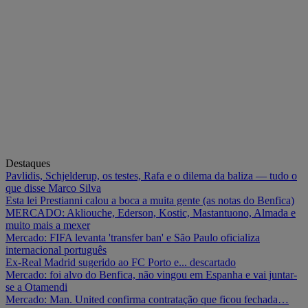
Destaques
Pavlidis, Schjelderup, os testes, Rafa e o dilema da baliza — tudo o
que disse Marco Silva
Esta lei Prestianni calou a boca a muita gente (as notas do Benfica)
MERCADO: Akliouche, Ederson, Kostic, Mastantuono, Almada e
muito mais a mexer
Mercado: FIFA levanta 'transfer ban' e São Paulo oficializa
internacional português
Ex-Real Madrid sugerido ao FC Porto e... descartado
Mercado: foi alvo do Benfica, não vingou em Espanha e vai juntar-
se a Otamendi
Mercado: Man. United confirma contratação que ficou fechada…