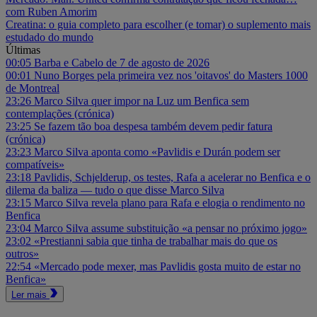
com Ruben Amorim
Creatina: o guia completo para escolher (e tomar) o suplemento mais
estudado do mundo
Últimas
00:05
Barba e Cabelo de 7 de agosto de 2026
00:01
Nuno Borges pela primeira vez nos 'oitavos' do Masters 1000
de Montreal
23:26
Marco Silva quer impor na Luz um Benfica sem
contemplações (crónica)
23:25
Se fazem tão boa despesa também devem pedir fatura
(crónica)
23:23
Marco Silva aponta como «Pavlidis e Durán podem ser
compatíveis»
23:18
Pavlidis, Schjelderup, os testes, Rafa a acelerar no Benfica e o
dilema da baliza — tudo o que disse Marco Silva
23:15
Marco Silva revela plano para Rafa e elogia o rendimento no
Benfica
23:04
Marco Silva assume substituição «a pensar no próximo jogo»
23:02
«Prestianni sabia que tinha de trabalhar mais do que os
outros»
22:54
«Mercado pode mexer, mas Pavlidis gosta muito de estar no
Benfica»
Ler mais