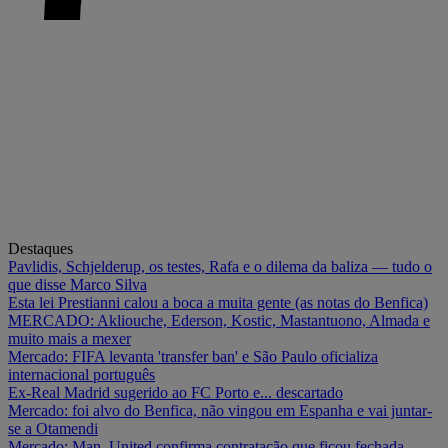
Destaques
Pavlidis, Schjelderup, os testes, Rafa e o dilema da baliza — tudo o
que disse Marco Silva
Esta lei Prestianni calou a boca a muita gente (as notas do Benfica)
MERCADO: Akliouche, Ederson, Kostic, Mastantuono, Almada e
muito mais a mexer
Mercado: FIFA levanta 'transfer ban' e São Paulo oficializa
internacional português
Ex-Real Madrid sugerido ao FC Porto e... descartado
Mercado: foi alvo do Benfica, não vingou em Espanha e vai juntar-
se a Otamendi
Mercado: Man. United confirma contratação que ficou fechada…