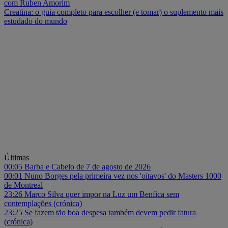
com Ruben Amorim
Creatina: o guia completo para escolher (e tomar) o suplemento mais
estudado do mundo
Últimas
00:05
Barba e Cabelo de 7 de agosto de 2026
00:01
Nuno Borges pela primeira vez nos 'oitavos' do Masters 1000
de Montreal
23:26
Marco Silva quer impor na Luz um Benfica sem
contemplações (crónica)
23:25
Se fazem tão boa despesa também devem pedir fatura
(crónica)