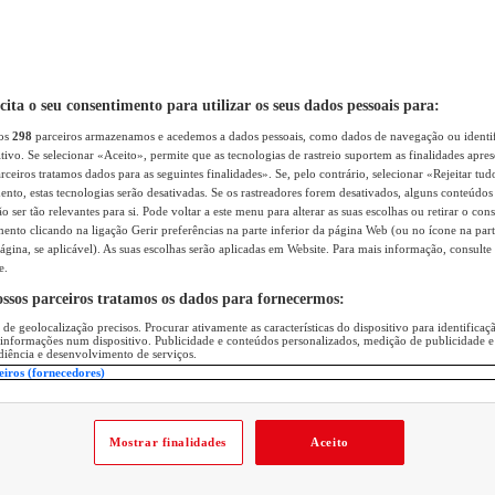
icita o seu consentimento para utilizar os seus dados pessoais para:
sos
298
parceiros armazenamos e acedemos a dados pessoais, como dados de navegação ou identif
itivo. Se selecionar «Aceito», permite que as tecnologias de rastreio suportem as finalidades apr
rceiros tratamos dados para as seguintes finalidades». Se, pelo contrário, selecionar «Rejeitar tud
ento, estas tecnologias serão desativadas. Se os rastreadores forem desativados, alguns conteúdo
 ser tão relevantes para si. Pode voltar a este menu para alterar as suas escolhas ou retirar o con
nto clicando na ligação Gerir preferências na parte inferior da página Web (ou no ícone na part
ágina, se aplicável). As suas escolhas serão aplicadas em Website. Para mais informação, consulte 
e.
ossos parceiros tratamos os dados para fornecermos:
 de geolocalização precisos. Procurar ativamente as características do dispositivo para identifica
 informações num dispositivo. Publicidade e conteúdos personalizados, medição de publicidade e
diência e desenvolvimento de serviços.
eiros (fornecedores)
Mostrar finalidades
Aceito