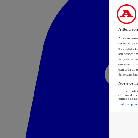
A Bola sol
Nós e os nos
no seu dispos
e os nossos pa
seu consentim
vê poderão não
qualquer mome
esquerda da p
de privacidad
Nós e os n
Utilizar dados
e/ou aceder a
estudos de au
Lista de parc