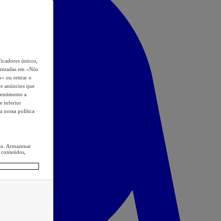
icadores únicos,
esentadas em «Nós
o» ou retirar o
s e anúncios que
sentimento a
e inferior
a nossa política
ção. Armazenar
 conteúdos,