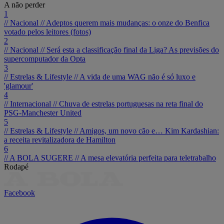
A não perder
1
// Nacional //
Adeptos querem mais mudanças: o onze do Benfica
votado pelos leitores (fotos)
2
// Nacional //
Será esta a classificação final da Liga? As previsões do
supercomputador da Opta
3
// Estrelas & Lifestyle //
A vida de uma WAG não é só luxo e
'glamour'
4
// Internacional //
Chuva de estrelas portuguesas na reta final do
PSG-Manchester United
5
// Estrelas & Lifestyle //
Amigos, um novo cão e… Kim Kardashian:
a receita revitalizadora de Hamilton
6
// A BOLA SUGERE //
A mesa elevatória perfeita para teletrabalho
Rodapé
Facebook