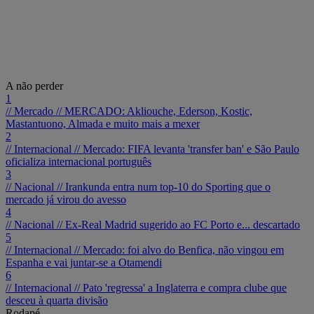
A não perder
1
// Mercado //
MERCADO: Akliouche, Ederson, Kostic,
Mastantuono, Almada e muito mais a mexer
2
// Internacional //
Mercado: FIFA levanta 'transfer ban' e São Paulo
oficializa internacional português
3
// Nacional //
Irankunda entra num top-10 do Sporting que o
mercado já virou do avesso
4
// Nacional //
Ex-Real Madrid sugerido ao FC Porto e... descartado
5
// Internacional //
Mercado: foi alvo do Benfica, não vingou em
Espanha e vai juntar-se a Otamendi
6
// Internacional //
Pato 'regressa' a Inglaterra e compra clube que
desceu à quarta divisão
Rodapé