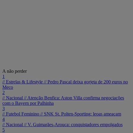
A não perder
1
// Estrelas & Lifestyle //
Pedro Pascal deixa gorjeta de 200 euros no
Meco
2
// Nacional //
Atenção Benfica: Aston Villa confirma negociações
com o Bayern por Palhinha
3
// Futebol Feminino //
SNK St. Polten-Sporting: leoas ameaçam
4
// Nacional //
V. Guimarães-Arouca: conquistadores empolgados
5