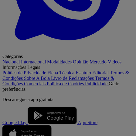
Categorias
Nacional
Internacional
Modalidades
Opinião
Mercado
Vídeos
Informações Legais
Política de Privacidade
Ficha Técnica
Estatuto Editorial
Termos &
Condições
Sobre A Bola
Livro de Reclamações
Termos &
Condições Comerciais
Política de Cookies
Publicidade
Gerir
preferências
Descarregue a
app gratuita
Google Play
App Store