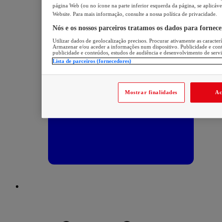
página Web (ou no ícone na parte inferior esquerda da página, se aplicáve
Website. Para mais informação, consulte a nossa política de privacidade.
Nós e os nossos parceiros tratamos os dados para fornec
Utilizar dados de geolocalização precisos. Procurar ativamente as caracterís
Armazenar e/ou aceder a informações num dispositivo. Publicidade e con
publicidade e conteúdos, estudos de audiência e desenvolvimento de servi
Lista de parceiros (fornecedores)
Mostrar finalidades
Ac