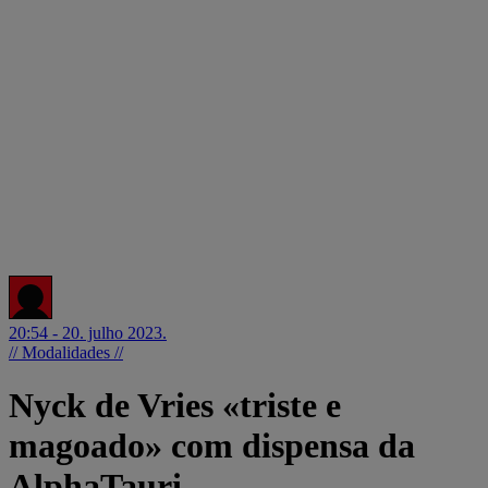
20:54 - 20. julho 2023.
// Modalidades //
Nyck de Vries «triste e
magoado» com dispensa da
AlphaTauri