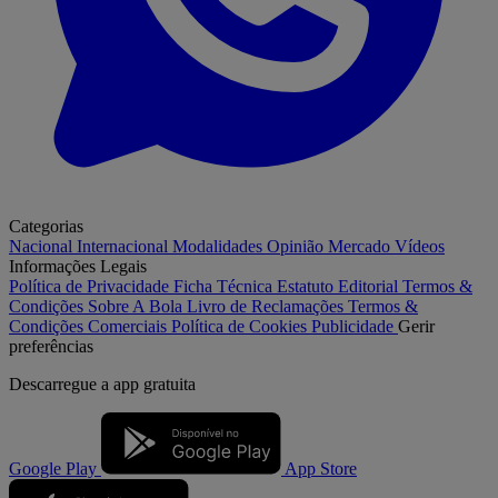
Categorias
Nacional
Internacional
Modalidades
Opinião
Mercado
Vídeos
Informações Legais
Política de Privacidade
Ficha Técnica
Estatuto Editorial
Termos &
Condições
Sobre A Bola
Livro de Reclamações
Termos &
Condições Comerciais
Política de Cookies
Publicidade
Gerir
preferências
Descarregue a
app gratuita
Google Play
App Store