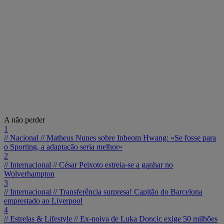
A não perder
1
// Nacional //
Matheus Nunes sobre Inbeom Hwang: «Se fosse para
o Sporting, a adaptação seria melhor»
2
// Internacional //
César Peixoto estreia-se a ganhar no
Wolverhampton
3
// Internacional //
Transferência surpresa! Capitão do Barcelona
emprestado ao Liverpool
4
// Estrelas & Lifestyle //
Ex-noiva de Luka Doncic exige 50 milhões