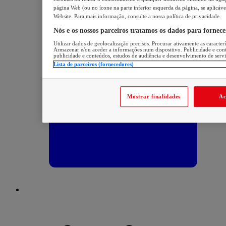
página Web (ou no ícone na parte inferior esquerda da página, se aplicáve
Website. Para mais informação, consulte a nossa política de privacidade.
Nós e os nossos parceiros tratamos os dados para fornec
Utilizar dados de geolocalização precisos. Procurar ativamente as caracterís
Armazenar e/ou aceder a informações num dispositivo. Publicidade e con
publicidade e conteúdos, estudos de audiência e desenvolvimento de servi
Lista de parceiros (fornecedores)
Mostrar finalidades
Ac