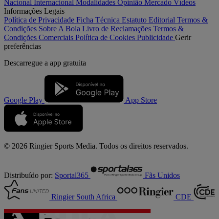
Nacional
Internacional
Modalidades
Opinião
Mercado
Vídeos
Informações Legais
Política de Privacidade
Ficha Técnica
Estatuto Editorial
Termos &
Condições
Sobre A Bola
Livro de Reclamações
Termos &
Condições Comerciais
Política de Cookies
Publicidade
Gerir
preferências
Descarregue a
app gratuita
Google Play
App Store
© 2026 Ringier Sports Media. Todos os direitos reservados.
Distribuído por:
Sportal365
Fãs Unidos
Ringier South Africa
CDE