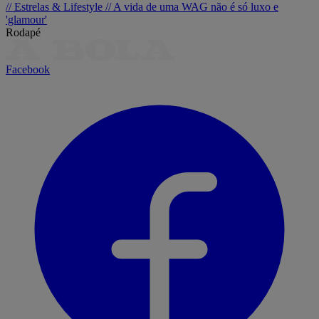
// Estrelas & Lifestyle //
A vida de uma WAG não é só luxo e
'glamour'
Rodapé
Facebook