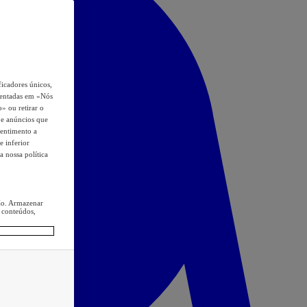
icadores únicos,
esentadas em «Nós
o» ou retirar o
s e anúncios que
sentimento a
e inferior
a nossa política
ção. Armazenar
 conteúdos,