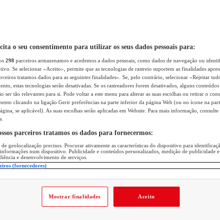
icita o seu consentimento para utilizar os seus dados pessoais para:
sos
298
parceiros armazenamos e acedemos a dados pessoais, como dados de navegação ou identif
itivo. Se selecionar «Aceito», permite que as tecnologias de rastreio suportem as finalidades apr
rceiros tratamos dados para as seguintes finalidades». Se, pelo contrário, selecionar «Rejeitar tud
ento, estas tecnologias serão desativadas. Se os rastreadores forem desativados, alguns conteúdo
 ser tão relevantes para si. Pode voltar a este menu para alterar as suas escolhas ou retirar o con
nto clicando na ligação Gerir preferências na parte inferior da página Web (ou no ícone na part
ágina, se aplicável). As suas escolhas serão aplicadas em Website. Para mais informação, consulte 
e.
ossos parceiros tratamos os dados para fornecermos:
 de geolocalização precisos. Procurar ativamente as características do dispositivo para identifica
 informações num dispositivo. Publicidade e conteúdos personalizados, medição de publicidade e
diência e desenvolvimento de serviços.
eiros (fornecedores)
Mostrar finalidades
Aceito