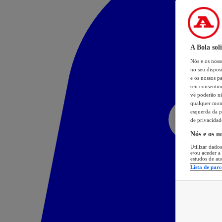
A Bola sol
Nós e os nos
no seu dispos
e os nossos pa
seu consentim
vê poderão não
qualquer mome
esquerda da p
de privacidad
Nós e os n
Utilizar dados
e/ou aceder a
estudos de au
Lista de parc