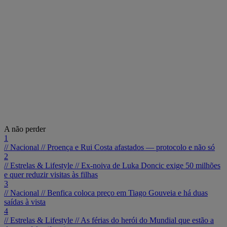
A não perder
1
// Nacional //
Proença e Rui Costa afastados — protocolo e não só
2
// Estrelas & Lifestyle //
Ex-noiva de Luka Doncic exige 50 milhões
e quer reduzir visitas às filhas
3
// Nacional //
Benfica coloca preço em Tiago Gouveia e há duas
saídas à vista
4
// Estrelas & Lifestyle //
As férias do herói do Mundial que estão a